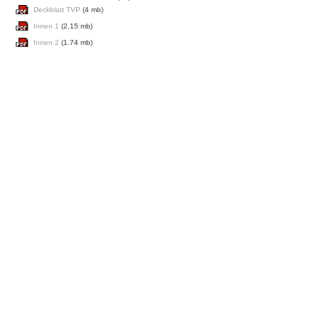
Deckblatt TVP
(4 mb)
Innen 1
(2.15 mb)
Innen 2
(1.74 mb)