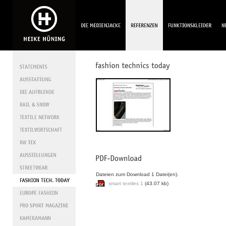
Dateien zum Download 1 Datei(en).
smart textiles 1
(43.07 kb)