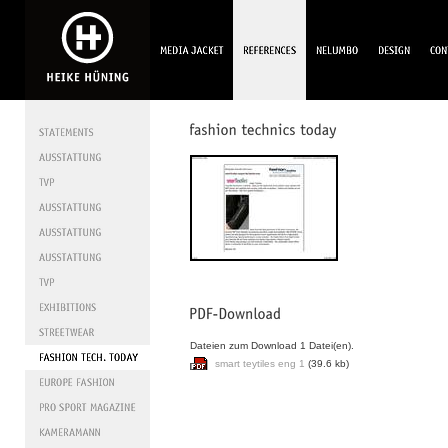
Dateien zum Download 1 Datei(en).
smart teytiles eng 1
(39.6 kb)