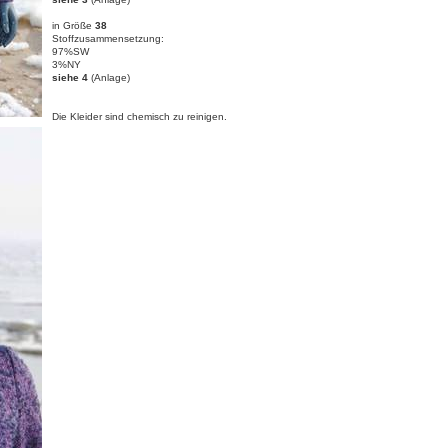
in Größe
38
Stoffzusammensetzung:
97%SW
3%NY
siehe 4
(Anlage)
Die Kleider sind chemisch zu reinigen.