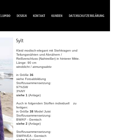
Kleid modisch-elegant mit Stehkragen und
Teilungsnähten und Abnähern /
Reißverschluss (Nahtreißer) in hinterer Mitte.
Länge: 90 cm
winddicht / atmungsaktiv
in Größe
36
siehe Fotoabbildung
Stoffzusammensetzung:
97%SW
3%NY
siehe 1
(Anlage)
Auch in folgenden Stoffen individuell zu
fertigen:
in Größe
38
Model Juist
Stoffzusammensetzung:
BW/KF - Gemisch
siehe 2
(Anlage)
Stoffzusammensetzung:
SW/PA/EA - Gemisch
siehe 3
(Anlage)