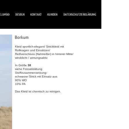
Kleid sportlich-elegant/ Strickkleid mit
Rollkragen und Einsätzen/
Reißverschluss (Nahtreißer) in hinterer Mitte/
winddicht / atmungsaktiv
In Größe
38
siehe Fotoabbildung
Stoffzusammensetzung:
schwarzer Strick mit Einsatz aus
90% WO
10% PA
Das Kleid ist chemisch zu reinigen.