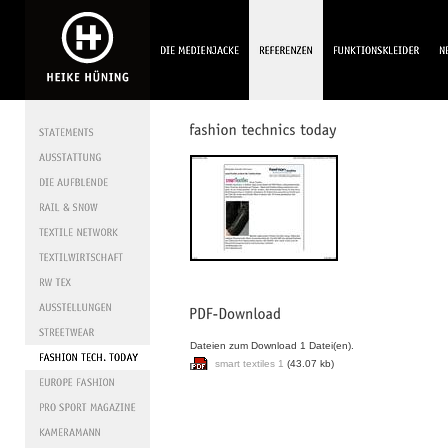
Dateien zum Download 1 Datei(en).
smart textiles 1
(43.07 kb)