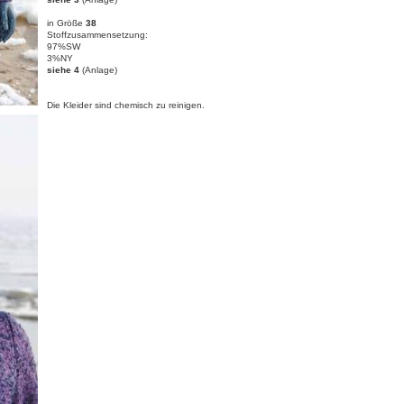
in Größe
38
Stoffzusammensetzung:
97%SW
3%NY
siehe 4
(Anlage)
Die Kleider sind chemisch zu reinigen.