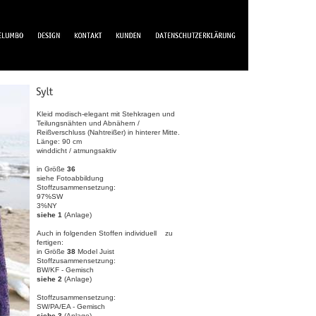
Kleid modisch-elegant mit Stehkragen und
Teilungsnähten und Abnähern /
Reißverschluss (Nahtreißer) in hinterer Mitte.
Länge: 90 cm
winddicht / atmungsaktiv
in Größe
36
siehe Fotoabbildung
Stoffzusammensetzung:
97%SW
3%NY
siehe 1
(Anlage)
Auch in folgenden Stoffen individuell zu
fertigen:
in Größe
38
Model Juist
Stoffzusammensetzung:
BW/KF - Gemisch
siehe 2
(Anlage)
Stoffzusammensetzung:
SW/PA/EA - Gemisch
siehe 3
(Anlage)