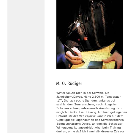
Winter-Außen-Dreh in der Schweiz. Ort
Jakobshorn/Davos, Höhe 2.300 m, Temperatur
-17°, Drehzeit sechs Stunden, anfangs bei
strahlendem Sonnenschein, nachmittags im
Schatten - ohne professionelle Ausrüstung nicht
möglich. Danke, Frau Hüning, für Ihren gelungenen
Entwurf. Mit der Medienjacke konnte ich auf dem
Gipfel gut die Jugendlichen des Schweizerischen
Sportgymnasiums Davos, an dem die Schweizer
Wintersportelite ausgebildet wird, beim Training
drehen, ohne daß ich innerhalb kürzester Zeit vor