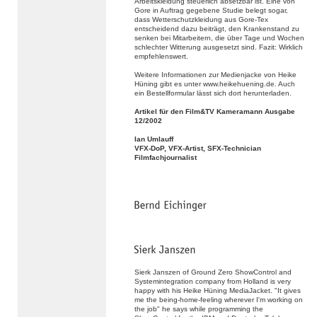
Arbeitskleidung steuerlich absetzbar ist. Eine von
Gore in Auftrag gegebene Studie belegt sogar,
dass Wetterschutzkleidung aus Gore-Tex
entscheidend dazu beiträgt, den Krankenstand zu
senken bei Mitarbeitern, die über Tage und Wochen
schlechter Witterung ausgesetzt sind. Fazit: Wirklich
empfehlenswert.
Weitere Informationen zur Medienjacke von Heike
Hüning gibt es unter www.heikehuening.de. Auch
ein Bestellformular lässt sich dort herunterladen.
Artikel für den Film&TV Kameramann Ausgabe
12/2002
Ian Umlauff
VFX-DoP, VFX-Artist, SFX-Technician
Filmfachjournalist
Sierk Janszen of Ground Zero ShowControl and
Systemintegration company from Holland is very
happy with his Heike Hüning MediaJacket. "It gives
me the being-home-feeling wherever I'm working on
the job" he says while programming the