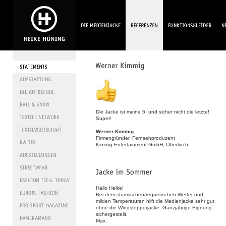
Die Jacke ist meine 5. und sicher nicht die letzte!
Super!
Werner Kimmig
Firmengründer, Fernsehproduzent
Kimmig Entertainment GmbH, Oberkirch
Hallo Heike!
Bei dem stürmischen/regnerischen Wetter und
milden Temperaturen hilft die Medienjacke sehr gut
ohne die Windstopperjacke. Ganzjährige Eignung
sichergestellt.
Max.