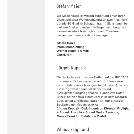
Die Medienjacke ist wirklich super und erfüllt Ihren
Dienst bei allen Wetterverhältnissen (wenn es nicht
gerade 30 Grad im Schatten hat... ) Sie ist auch bei
meinem Chef und meinen Kollegen sehr begehrt -
darum bestelle ich jetzt gleich noch 2 weitere
Jacken bei Ihnen auf der Homepage...
Stefan Maier
Produktionsleitung
Werner Kimmig GmbH
Oberkirch
Die Jacke ist seit unserem Treffen auf der IBC 2003
und meiner Schwärmerei danach zu Hause (was
dazu führte, dass ich sie geschenkt bekam), viel im
Einsatz gewesen und hat dabei bis auf
Kleinigkeiten klaglos gehalten. Florian von Hofen
(VPLT) hat vor etwa einem Jahr in seinem Magazin
auch schon angemerkt, dass nicht nur er stolzer
Besitzer einer Medienjacke ist...
Jürgen Kupczik, Dipl.-Ingenieur, Director, Prolight
+ Sound, Prolight + Sound Media Systems,
Messe Frankfurt Exhibition GmbH