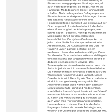
kälteren Jahreshälfte sind als Arbeitskleidung an
Filmsets nur wenig geeignete Outdoorjacken, oft
auch noch daunengefüllt, die Regel. Hier will die
Hamburger Modedesignerin Heike Hüning Abhilfe
schaffen. Nach umfangreichen Befragungen von
Filmschaffenden und eigenen Erfahrungen hat sie
eine spezielle Arbeitsjacke für Film- und
Fernsehschaffende entwickelt und erstmals auf der
Cinec vorgestellt. Inzwischen habe ich die Jacke
einen Monat lang bei der Arbeit getragen, man
könnte sagen: "getestet³. Hünings multifunktionale
Medienjacke ähnelt auf den ersten Blick
handelsüblichen Ganzjahres-Outdoorjacken, ist
jedoch eine für die Branche speziell entwickelte
Arbeitskleidung. Die Außenjacke ist aus Gore-Tex
"Basel³ 2-Lagen-Laminat gefertigt, einem
mechanisch besonders widerstandsfähigen Gore-
Tex Gewebe. Trotz der hohen Widerstandsfähigkeit
fühlt das Material sich angenehm weich an und ist
dadurch leiser als steifere Gewebe. Das
Testexemplar war sinnvollerweise mattschwarz, die
Jacke ist jedoch auch in anderen Farben lieferbar.
Die herausnehmbare Innenjacke besteht aus Gore-
Windstopper "Glacier³ 3-Lagen-Laminat. Dieses
Gewebe ist ähnlich flauschig wie Fleece, dabei aber
winddicht und gleichzeitig atmungsaktiv. Bei
Außendrehs bietet diese Kombination optimalen
Schutz gegen Kälte, Wind und Niederschläge,
sowohl bei schwerer körperlicher Arbeit, wo Schweiß
verdunsten können muss, um den Körper trocken
zu halten und vor Auskühlung zu schützen, als
auch wenn man "nur stundenlang herumsteht³.
Unter anderem zu diesem Zweck ist die Jacke
länger geschnitten als normale Trekkingjacken,
wodurch der Unterkörper besonders geschützt wird.