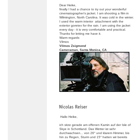
Dear Heike,
finally I had a chance to try out your wonderful
cinematographer's jacket. I am shooting a film in
Wilmington, North Carolina. It was cold in the winter.
I used the warm interior attachment with the
exterior goretex for the rain. I am using the jacket
every day - it is very comfortable and practical.
Thanks for letting me have it.
Warm regards
Vilmos
Vilmos Zsigmond
Cameraman, Santa Monica, CA
Hallo Heike,
ich sitze gerade am offenen Kamin auf der Isle of
Skye in Schottland. Das Wetter ist sehr
durchwachsen... von 26° und klarem Himmer, bis
hin zu Regen, Sturm und 15° hatten wir bereits