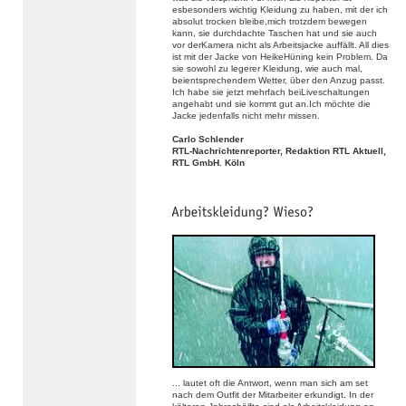
esbesonders wichtig Kleidung zu haben, mit der ich
absolut trocken bleibe,mich trotzdem bewegen
kann, sie durchdachte Taschen hat und sie auch
vor derKamera nicht als Arbeitsjacke auffällt. All dies
ist mit der Jacke von HeikeHüning kein Problem. Da
sie sowohl zu legerer Kleidung, wie auch mal,
beientsprechendem Wetter, über den Anzug passt.
Ich habe sie jetzt mehrfach beiLiveschaltungen
angehabt und sie kommt gut an.Ich möchte die
Jacke jedenfalls nicht mehr missen.
Carlo Schlender
RTL-Nachrichtenreporter, Redaktion RTL Aktuell,
RTL GmbH. Köln
... lautet oft die Antwort, wenn man sich am set
nach dem Outfit der Mitarbeiter erkundigt. In der