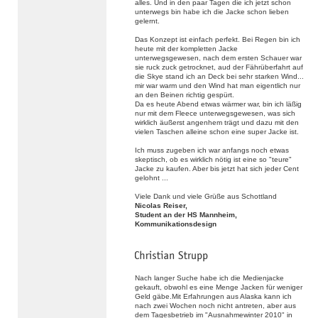
alles. Und in den paar Tagen die ich jetzt schon
unterwegs bin habe ich die Jacke schon lieben
gelernt.
Das Konzept ist einfach perfekt. Bei Regen bin ich
heute mit der kompletten Jacke
unterwegsgewesen, nach dem ersten Schauer war
sie ruck zuck getrocknet, aud der Fährüberfahrt auf
die Skye stand ich an Deck bei sehr starken Wind...
mir war warm und den Wind hat man eigentlich nur
an den Beinen richtig gespürt.
Da es heute Abend etwas wärmer war, bin ich läßig
nur mit dem Fleece unterwegsgewesen, was sich
wirklich äußerst angenhem trägt und dazu mit den
vielen Taschen alleine schon eine super Jacke ist.
Ich muss zugeben ich war anfangs noch etwas
skeptisch, ob es wirklich nötig ist eine so "teure"
Jacke zu kaufen. Aber bis jetzt hat sich jeder Cent
gelohnt ...
Viele Dank und viele Grüße aus Schottland
Nicolas Reiser,
Student an der HS Mannheim,
Kommunikationsdesign
Nach langer Suche habe ich die Medienjacke
gekauft, obwohl es eine Menge Jacken für weniger
Geld gäbe.Mit Erfahrungen aus Alaska kann ich
nach zwei Wochen noch nicht antreten, aber aus
dem Tagesbetrieb im "Ausnahmewinter 2010" in