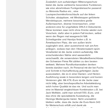
Zusätzlich zum aufwändigen Witterungsschutz
bietet die Jacke zahlreiche besondere Funktionen,
wie eine abnehmbare Funkgerätetasche passend
zu Motorola Radius etc., eine
Lautsprechermikrofonschlaufe auf der linken
Schulter, abzippbare, mit Windstopper gefütterte
Wendekapuze, mehrere besonders große
Außentaschen, diverse Innentaschen, unter
anderem eine für ungefaltete DIN-A 4 Dokumente.
Diese kommen zwar nicht ohne Knicke wieder zum
Vorschein, dafür aber in jedem Fall trocken, selbst
wenn der Regen mal waagerecht fällt.
Schreibgeräte und Handys finden z.B. in
Ärmeltaschen Platz, die von außen leicht
zugänglich sind, aber ausreichend nah am Arm
anliegen, sodass man den Vibrationsalarm spürt.
Verarbeitet ist die Jacke extrem aufwändig: Alle
entscheidenden Nähte sind wasserdicht
verschweißt, die verwendeten Metallreißverschlüsse
der Schweizer Firma Riri zählen zu den besten
weltweit. Mehrere Rundfunkanstalten denken
bereits darüber nach, ihr Personal mit der bei Fuchs
und Schmitt in Aschaffenburg gefertigten Jacke
auszustatten, die es in einer Damen- und Herren-
Ausführung sowie in besonders langen und kurzen
Versionen gibt. Mit 479,-Euro ist die Jacke zwar
nicht billig, aber berufsspezifische Arbeitskleidung
solch hoher Qualität ist das nie. Und sucht man
eine im Material vergleichbare Kombination z.B. bei
Jack Wolfskin, zahlt man schnell 550,-Euro, und
das ohne die spezialisierte Ausstattung, die
Hünings Medienjacke bietet. Nicht unerwähnt
bleiben sollte, dass die Jacke die Euro-Norm 343
für Wetterschutz erfüllt und damit als