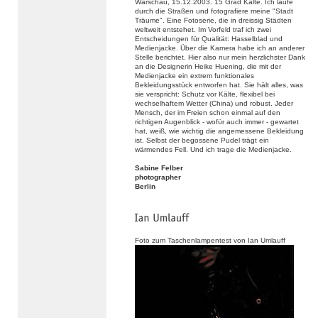
Warschau, 15.12.2003. 15 Grad Kälte. Ich laufe
durch die Straßen und fotografiere meine "Stadt
Träume". Eine Fotoserie, die in dreissig Städten
weltweit entstehet. Im Vorfeld traf ich zwei
Entscheidungen für Qualität: Hasselblad und
Medienjacke. Über die Kamera habe ich an anderer
Stelle berichtet. Hier also nur mein herzlichster Dank
an die Designerin Heike Huening, die mit der
Medienjacke ein extrem funktionales
Bekleidungsstück entworfen hat. Sie hält alles, was
sie verspricht: Schutz vor Kälte, flexibel bei
wechselhaftem Wetter (China) und robust. Jeder
Mensch, der im Freien schon einmal auf den
richtigen Augenblick - wofür auch immer - gewartet
hat, weiß, wie wichtig die angemessene Bekleidung
ist. Selbst der begossene Pudel trägt ein
wärmendes Fell. Und ich trage die Medienjacke.
Sabine Felber
photographer
Berlin
Foto zum Taschenlampentest von Ian Umlauff