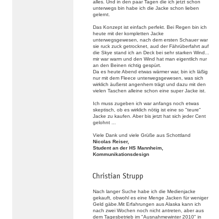
alles. Und in den paar Tagen die ich jetzt schon
unterwegs bin habe ich die Jacke schon lieben
gelernt.
Das Konzept ist einfach perfekt. Bei Regen bin ich
heute mit der kompletten Jacke
unterwegsgewesen, nach dem ersten Schauer war
sie ruck zuck getrocknet, aud der Fährüberfahrt auf
die Skye stand ich an Deck bei sehr starken Wind...
mir war warm und den Wind hat man eigentlich nur
an den Beinen richtig gespürt.
Da es heute Abend etwas wärmer war, bin ich läßig
nur mit dem Fleece unterwegsgewesen, was sich
wirklich äußerst angenhem trägt und dazu mit den
vielen Taschen alleine schon eine super Jacke ist.
Ich muss zugeben ich war anfangs noch etwas
skeptisch, ob es wirklich nötig ist eine so "teure"
Jacke zu kaufen. Aber bis jetzt hat sich jeder Cent
gelohnt ...
Viele Dank und viele Grüße aus Schottland
Nicolas Reiser,
Student an der HS Mannheim,
Kommunikationsdesign
Nach langer Suche habe ich die Medienjacke
gekauft, obwohl es eine Menge Jacken für weniger
Geld gäbe.Mit Erfahrungen aus Alaska kann ich
nach zwei Wochen noch nicht antreten, aber aus
dem Tagesbetrieb im "Ausnahmewinter 2010" in