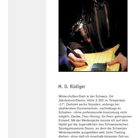
Winter-Außen-Dreh in der Schweiz. Ort
Jakobshorn/Davos, Höhe 2.300 m, Temperatur
-17°, Drehzeit sechs Stunden, anfangs bei
strahlendem Sonnenschein, nachmittags im
Schatten - ohne professionelle Ausrüstung nicht
möglich. Danke, Frau Hüning, für Ihren gelungenen
Entwurf. Mit der Medienjacke konnte ich auf dem
Gipfel gut die Jugendlichen des Schweizerischen
Sportgymnasiums Davos, an dem die Schweizer
Wintersportelite ausgebildet wird, beim Training
drehen, ohne daß ich innerhalb kürzester Zeit vor