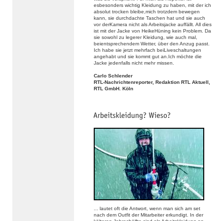
esbesonders wichtig Kleidung zu haben, mit der ich
absolut trocken bleibe,mich trotzdem bewegen
kann, sie durchdachte Taschen hat und sie auch
vor derKamera nicht als Arbeitsjacke auffällt. All dies
ist mit der Jacke von HeikeHüning kein Problem. Da
sie sowohl zu legerer Kleidung, wie auch mal,
beientsprechendem Wetter, über den Anzug passt.
Ich habe sie jetzt mehrfach beiLiveschaltungen
angehabt und sie kommt gut an.Ich möchte die
Jacke jedenfalls nicht mehr missen.
Carlo Schlender
RTL-Nachrichtenreporter, Redaktion RTL Aktuell,
RTL GmbH. Köln
... lautet oft die Antwort, wenn man sich am set
nach dem Outfit der Mitarbeiter erkundigt. In der