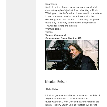
Dear Heike,
finally I had a chance to try out your wonderful
cinematographer's jacket. I am shooting a film in
Wilmington, North Carolina. It was cold in the winter.
I used the warm interior attachment with the
exterior goretex for the rain. I am using the jacket
every day - it is very comfortable and practical.
Thanks for letting me have it.
Warm regards
Vilmos
Vilmos Zsigmond
Cameraman, Santa Monica, CA
Hallo Heike,
ich sitze gerade am offenen Kamin auf der Isle of
Skye in Schottland. Das Wetter ist sehr
durchwachsen... von 26° und klarem Himmer, bis
hin zu Regen, Sturm und 15° hatten wir bereits