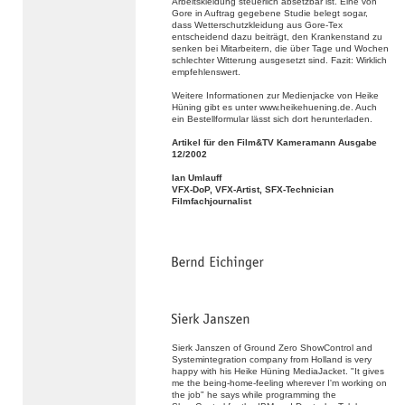
Arbeitskleidung steuerlich absetzbar ist. Eine von
Gore in Auftrag gegebene Studie belegt sogar,
dass Wetterschutzkleidung aus Gore-Tex
entscheidend dazu beiträgt, den Krankenstand zu
senken bei Mitarbeitern, die über Tage und Wochen
schlechter Witterung ausgesetzt sind. Fazit: Wirklich
empfehlenswert.
Weitere Informationen zur Medienjacke von Heike
Hüning gibt es unter www.heikehuening.de. Auch
ein Bestellformular lässt sich dort herunterladen.
Artikel für den Film&TV Kameramann Ausgabe
12/2002
Ian Umlauff
VFX-DoP, VFX-Artist, SFX-Technician
Filmfachjournalist
Sierk Janszen of Ground Zero ShowControl and
Systemintegration company from Holland is very
happy with his Heike Hüning MediaJacket. "It gives
me the being-home-feeling wherever I'm working on
the job" he says while programming the