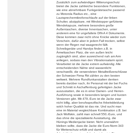
Zusätzlich zum aufwändigen Witterungsschutz
bietet die Jacke zahlreiche besondere Funktionen,
wie eine abnehmbare Funkgerätetasche passend
zu Motorola Radius etc., eine
Lautsprechermikrofonschlaufe auf der linken
Schulter, abzippbare, mit Windstopper gefütterte
Wendekapuze, mehrere besonders große
Außentaschen, diverse Innentaschen, unter
anderem eine für ungefaltete DIN-A 4 Dokumente.
Diese kommen zwar nicht ohne Knicke wieder zum
Vorschein, dafür aber in jedem Fall trocken, selbst
wenn der Regen mal waagerecht fällt.
Schreibgeräte und Handys finden z.B. in
Ärmeltaschen Platz, die von außen leicht
zugänglich sind, aber ausreichend nah am Arm
anliegen, sodass man den Vibrationsalarm spürt.
Verarbeitet ist die Jacke extrem aufwändig: Alle
entscheidenden Nähte sind wasserdicht
verschweißt, die verwendeten Metallreißverschlüsse
der Schweizer Firma Riri zählen zu den besten
weltweit. Mehrere Rundfunkanstalten denken
bereits darüber nach, ihr Personal mit der bei Fuchs
und Schmitt in Aschaffenburg gefertigten Jacke
auszustatten, die es in einer Damen- und Herren-
Ausführung sowie in besonders langen und kurzen
Versionen gibt. Mit 479,-Euro ist die Jacke zwar
nicht billig, aber berufsspezifische Arbeitskleidung
solch hoher Qualität ist das nie. Und sucht man
eine im Material vergleichbare Kombination z.B. bei
Jack Wolfskin, zahlt man schnell 550,-Euro, und
das ohne die spezialisierte Ausstattung, die
Hünings Medienjacke bietet. Nicht unerwähnt
bleiben sollte, dass die Jacke die Euro-Norm 343
für Wetterschutz erfüllt und damit als