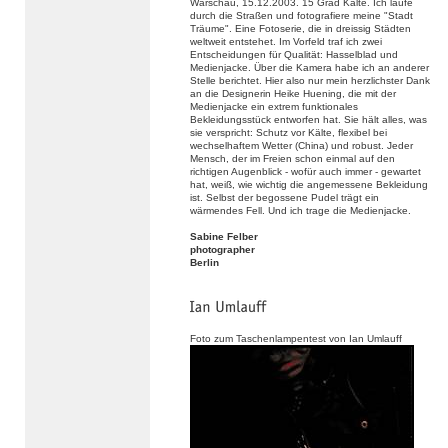
Warschau, 15.12.2003. 15 Grad Kälte. Ich laufe
durch die Straßen und fotografiere meine "Stadt
Träume". Eine Fotoserie, die in dreissig Städten
weltweit entstehet. Im Vorfeld traf ich zwei
Entscheidungen für Qualität: Hasselblad und
Medienjacke. Über die Kamera habe ich an anderer
Stelle berichtet. Hier also nur mein herzlichster Dank
an die Designerin Heike Huening, die mit der
Medienjacke ein extrem funktionales
Bekleidungsstück entworfen hat. Sie hält alles, was
sie verspricht: Schutz vor Kälte, flexibel bei
wechselhaftem Wetter (China) und robust. Jeder
Mensch, der im Freien schon einmal auf den
richtigen Augenblick - wofür auch immer - gewartet
hat, weiß, wie wichtig die angemessene Bekleidung
ist. Selbst der begossene Pudel trägt ein
wärmendes Fell. Und ich trage die Medienjacke.
Sabine Felber
photographer
Berlin
Foto zum Taschenlampentest von Ian Umlauff