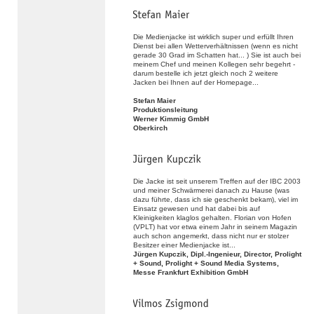
Die Medienjacke ist wirklich super und erfüllt Ihren
Dienst bei allen Wetterverhältnissen (wenn es nicht
gerade 30 Grad im Schatten hat... ) Sie ist auch bei
meinem Chef und meinen Kollegen sehr begehrt -
darum bestelle ich jetzt gleich noch 2 weitere
Jacken bei Ihnen auf der Homepage...
Stefan Maier
Produktionsleitung
Werner Kimmig GmbH
Oberkirch
Die Jacke ist seit unserem Treffen auf der IBC 2003
und meiner Schwärmerei danach zu Hause (was
dazu führte, dass ich sie geschenkt bekam), viel im
Einsatz gewesen und hat dabei bis auf
Kleinigkeiten klaglos gehalten. Florian von Hofen
(VPLT) hat vor etwa einem Jahr in seinem Magazin
auch schon angemerkt, dass nicht nur er stolzer
Besitzer einer Medienjacke ist...
Jürgen Kupczik, Dipl.-Ingenieur, Director, Prolight
+ Sound, Prolight + Sound Media Systems,
Messe Frankfurt Exhibition GmbH