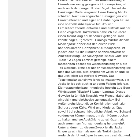
kälteren Jahreshälfte sind als Arbeitskleidung an
Filmsets nur wenig geeignete Outdoorjacken, oft
auch noch daunengefüllt, die Regel. Hier will die
Hamburger Modedesignerin Heike Hüning Abhilfe
schaffen. Nach umfangreichen Befragungen von
Filmschaffenden und eigenen Erfahrungen hat sie
eine spezielle Arbeitsjacke für Film- und
Fernsehschaffende entwickelt und erstmals auf der
Cinec vorgestellt. Inzwischen habe ich die Jacke
einen Monat lang bei der Arbeit getragen, man
könnte sagen: "getestet³. Hünings multifunktionale
Medienjacke ähnelt auf den ersten Blick
handelsüblichen Ganzjahres-Outdoorjacken, ist
jedoch eine für die Branche speziell entwickelte
Arbeitskleidung. Die Außenjacke ist aus Gore-Tex
"Basel³ 2-Lagen-Laminat gefertigt, einem
mechanisch besonders widerstandsfähigen Gore-
Tex Gewebe. Trotz der hohen Widerstandsfähigkeit
fühlt das Material sich angenehm weich an und ist
dadurch leiser als steifere Gewebe. Das
Testexemplar war sinnvollerweise mattschwarz, die
Jacke ist jedoch auch in anderen Farben lieferbar.
Die herausnehmbare Innenjacke besteht aus Gore-
Windstopper "Glacier³ 3-Lagen-Laminat. Dieses
Gewebe ist ähnlich flauschig wie Fleece, dabei aber
winddicht und gleichzeitig atmungsaktiv. Bei
Außendrehs bietet diese Kombination optimalen
Schutz gegen Kälte, Wind und Niederschläge,
sowohl bei schwerer körperlicher Arbeit, wo Schweiß
verdunsten können muss, um den Körper trocken
zu halten und vor Auskühlung zu schützen, als
auch wenn man "nur stundenlang herumsteht³.
Unter anderem zu diesem Zweck ist die Jacke
länger geschnitten als normale Trekkingjacken,
wodurch der Unterkörper besonders geschützt wird.