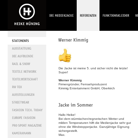
Die Jacke ist meine 5. und sicher nicht die letzte!
Super!
Werner Kimmig
Firmengründer, Fernsehproduzent
Kimmig Entertainment GmbH, Oberkirch
Hallo Heike!
Bei dem stürmischen/regnerischen Wetter und
milden Temperaturen hilft die Medienjacke sehr gut
ohne die Windstopperjacke. Ganzjährige Eignung
sichergestellt.
Max.