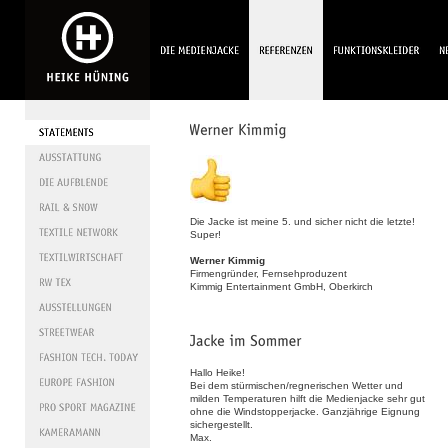
Die Jacke ist meine 5. und sicher nicht die letzte!
Super!
Werner Kimmig
Firmengründer, Fernsehproduzent
Kimmig Entertainment GmbH, Oberkirch
Hallo Heike!
Bei dem stürmischen/regnerischen Wetter und
milden Temperaturen hilft die Medienjacke sehr gut
ohne die Windstopperjacke. Ganzjährige Eignung
sichergestellt.
Max.