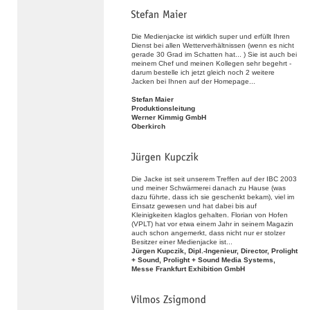
Die Medienjacke ist wirklich super und erfüllt Ihren
Dienst bei allen Wetterverhältnissen (wenn es nicht
gerade 30 Grad im Schatten hat... ) Sie ist auch bei
meinem Chef und meinen Kollegen sehr begehrt -
darum bestelle ich jetzt gleich noch 2 weitere
Jacken bei Ihnen auf der Homepage...
Stefan Maier
Produktionsleitung
Werner Kimmig GmbH
Oberkirch
Die Jacke ist seit unserem Treffen auf der IBC 2003
und meiner Schwärmerei danach zu Hause (was
dazu führte, dass ich sie geschenkt bekam), viel im
Einsatz gewesen und hat dabei bis auf
Kleinigkeiten klaglos gehalten. Florian von Hofen
(VPLT) hat vor etwa einem Jahr in seinem Magazin
auch schon angemerkt, dass nicht nur er stolzer
Besitzer einer Medienjacke ist...
Jürgen Kupczik, Dipl.-Ingenieur, Director, Prolight
+ Sound, Prolight + Sound Media Systems,
Messe Frankfurt Exhibition GmbH