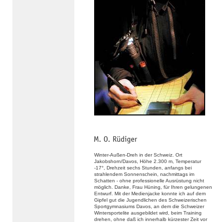
Winter-Außen-Dreh in der Schweiz. Ort
Jakobshorn/Davos, Höhe 2.300 m, Temperatur
-17°, Drehzeit sechs Stunden, anfangs bei
strahlendem Sonnenschein, nachmittags im
Schatten - ohne professionelle Ausrüstung nicht
möglich. Danke, Frau Hüning, für Ihren gelungenen
Entwurf. Mit der Medienjacke konnte ich auf dem
Gipfel gut die Jugendlichen des Schweizerischen
Sportgymnasiums Davos, an dem die Schweizer
Wintersportelite ausgebildet wird, beim Training
drehen, ohne daß ich innerhalb kürzester Zeit vor