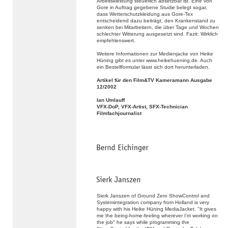
Arbeitskleidung steuerlich absetzbar ist. Eine von
Gore in Auftrag gegebene Studie belegt sogar,
dass Wetterschutzkleidung aus Gore-Tex
entscheidend dazu beiträgt, den Krankenstand zu
senken bei Mitarbeitern, die über Tage und Wochen
schlechter Witterung ausgesetzt sind. Fazit: Wirklich
empfehlenswert.
Weitere Informationen zur Medienjacke von Heike
Hüning gibt es unter www.heikehuening.de. Auch
ein Bestellformular lässt sich dort herunterladen.
Artikel für den Film&TV Kameramann Ausgabe
12/2002
Ian Umlauff
VFX-DoP, VFX-Artist, SFX-Technician
Filmfachjournalist
Sierk Janszen of Ground Zero ShowControl and
Systemintegration company from Holland is very
happy with his Heike Hüning MediaJacket. "It gives
me the being-home-feeling wherever I'm working on
the job" he says while programming the