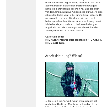
esbesonders wichtig Kleidung zu haben, mit der ich
absolut trocken bleibe,mich trotzdem bewegen
kann, sie durchdachte Taschen hat und sie auch
vor derKamera nicht als Arbeitsjacke auffällt. All dies
ist mit der Jacke von HeikeHüning kein Problem. Da
sie sowohl zu legerer Kleidung, wie auch mal,
beientsprechendem Wetter, über den Anzug passt.
Ich habe sie jetzt mehrfach beiLiveschaltungen
angehabt und sie kommt gut an.Ich möchte die
Jacke jedenfalls nicht mehr missen.
Carlo Schlender
RTL-Nachrichtenreporter, Redaktion RTL Aktuell,
RTL GmbH. Köln
... lautet oft die Antwort, wenn man sich am set
nach dem Outfit der Mitarbeiter erkundigt. In der