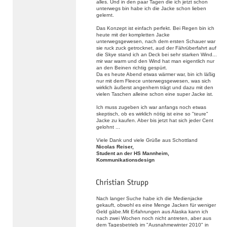
alles. Und in den paar Tagen die ich jetzt schon
unterwegs bin habe ich die Jacke schon lieben
gelernt.
Das Konzept ist einfach perfekt. Bei Regen bin ich
heute mit der kompletten Jacke
unterwegsgewesen, nach dem ersten Schauer war
sie ruck zuck getrocknet, aud der Fährüberfahrt auf
die Skye stand ich an Deck bei sehr starken Wind...
mir war warm und den Wind hat man eigentlich nur
an den Beinen richtig gespürt.
Da es heute Abend etwas wärmer war, bin ich läßig
nur mit dem Fleece unterwegsgewesen, was sich
wirklich äußerst angenhem trägt und dazu mit den
vielen Taschen alleine schon eine super Jacke ist.
Ich muss zugeben ich war anfangs noch etwas
skeptisch, ob es wirklich nötig ist eine so "teure"
Jacke zu kaufen. Aber bis jetzt hat sich jeder Cent
gelohnt ...
Viele Dank und viele Grüße aus Schottland
Nicolas Reiser,
Student an der HS Mannheim,
Kommunikationsdesign
Nach langer Suche habe ich die Medienjacke
gekauft, obwohl es eine Menge Jacken für weniger
Geld gäbe.Mit Erfahrungen aus Alaska kann ich
nach zwei Wochen noch nicht antreten, aber aus
dem Tagesbetrieb im "Ausnahmewinter 2010" in