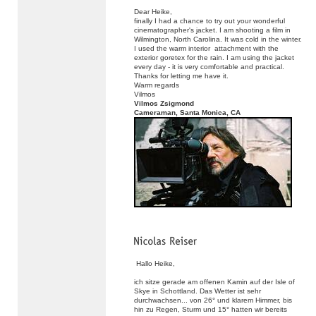
Dear Heike,
finally I had a chance to try out your wonderful
cinematographer's jacket. I am shooting a film in
Wilmington, North Carolina. It was cold in the winter.
I used the warm interior attachment with the
exterior goretex for the rain. I am using the jacket
every day - it is very comfortable and practical.
Thanks for letting me have it.
Warm regards
Vilmos
Vilmos Zsigmond
Cameraman, Santa Monica, CA
Hallo Heike,
ich sitze gerade am offenen Kamin auf der Isle of
Skye in Schottland. Das Wetter ist sehr
durchwachsen... von 26° und klarem Himmer, bis
hin zu Regen, Sturm und 15° hatten wir bereits