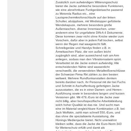
Zusätzlich zum aufwändigen Witterungsschutz
bietet die Jacke zahlreiche besondere Funktionen,
wie eine abnehmbare Funkgerätetasche passend
zu Motorola Radius etc., eine
Lautsprechermikrofonschlaufe auf der linken
Schulter, abzippbare, mit Windstopper gefütterte
Wendekapuze, mehrere besonders große
Außentaschen, diverse Innentaschen, unter
anderem eine für ungefaltete DIN-A 4 Dokumente.
Diese kommen zwar nicht ohne Knicke wieder zum
Vorschein, dafür aber in jedem Fall trocken, selbst
wenn der Regen mal waagerecht fällt.
Schreibgeräte und Handys finden z.B. in
Ärmeltaschen Platz, die von außen leicht
zugänglich sind, aber ausreichend nah am Arm
anliegen, sodass man den Vibrationsalarm spürt.
Verarbeitet ist die Jacke extrem aufwändig: Alle
entscheidenden Nähte sind wasserdicht
verschweißt, die verwendeten Metallreißverschlüsse
der Schweizer Firma Riri zählen zu den besten
weltweit. Mehrere Rundfunkanstalten denken
bereits darüber nach, ihr Personal mit der bei Fuchs
und Schmitt in Aschaffenburg gefertigten Jacke
auszustatten, die es in einer Damen- und Herren-
Ausführung sowie in besonders langen und kurzen
Versionen gibt. Mit 479,-Euro ist die Jacke zwar
nicht billig, aber berufsspezifische Arbeitskleidung
solch hoher Qualität ist das nie. Und sucht man
eine im Material vergleichbare Kombination z.B. bei
Jack Wolfskin, zahlt man schnell 550,-Euro, und
das ohne die spezialisierte Ausstattung, die
Hünings Medienjacke bietet. Nicht unerwähnt
bleiben sollte, dass die Jacke die Euro-Norm 343
für Wetterschutz erfüllt und damit als