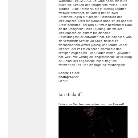
Warschau, 15.12.2003. 15 Grad Kälte. Ich laufe
durch die Straßen und fotografiere meine "Stadt
Träume". Eine Fotoserie, die in dreissig Städten
weltweit entstehet. Im Vorfeld traf ich zwei
Entscheidungen für Qualität: Hasselblad und
Medienjacke. Über die Kamera habe ich an anderer
Stelle berichtet. Hier also nur mein herzlichster Dank
an die Designerin Heike Huening, die mit der
Medienjacke ein extrem funktionales
Bekleidungsstück entworfen hat. Sie hält alles, was
sie verspricht: Schutz vor Kälte, flexibel bei
wechselhaftem Wetter (China) und robust. Jeder
Mensch, der im Freien schon einmal auf den
richtigen Augenblick - wofür auch immer - gewartet
hat, weiß, wie wichtig die angemessene Bekleidung
ist. Selbst der begossene Pudel trägt ein
wärmendes Fell. Und ich trage die Medienjacke.
Sabine Felber
photographer
Berlin
Foto zum Taschenlampentest von Ian Umlauff