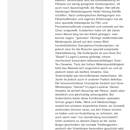
kälteren Jahreshälfte sind als Arbeitskleidung an
Filmsets nur wenig geeignete Outdoorjacken, oft
auch noch daunengefüllt, die Regel. Hier will die
Hamburger Modedesignerin Heike Hüning Abhilfe
schaffen. Nach umfangreichen Befragungen von
Filmschaffenden und eigenen Erfahrungen hat sie
eine spezielle Arbeitsjacke für Film- und
Fernsehschaffende entwickelt und erstmals auf der
Cinec vorgestellt. Inzwischen habe ich die Jacke
einen Monat lang bei der Arbeit getragen, man
könnte sagen: "getestet³. Hünings multifunktionale
Medienjacke ähnelt auf den ersten Blick
handelsüblichen Ganzjahres-Outdoorjacken, ist
jedoch eine für die Branche speziell entwickelte
Arbeitskleidung. Die Außenjacke ist aus Gore-Tex
"Basel³ 2-Lagen-Laminat gefertigt, einem
mechanisch besonders widerstandsfähigen Gore-
Tex Gewebe. Trotz der hohen Widerstandsfähigkeit
fühlt das Material sich angenehm weich an und ist
dadurch leiser als steifere Gewebe. Das
Testexemplar war sinnvollerweise mattschwarz, die
Jacke ist jedoch auch in anderen Farben lieferbar.
Die herausnehmbare Innenjacke besteht aus Gore-
Windstopper "Glacier³ 3-Lagen-Laminat. Dieses
Gewebe ist ähnlich flauschig wie Fleece, dabei aber
winddicht und gleichzeitig atmungsaktiv. Bei
Außendrehs bietet diese Kombination optimalen
Schutz gegen Kälte, Wind und Niederschläge,
sowohl bei schwerer körperlicher Arbeit, wo Schweiß
verdunsten können muss, um den Körper trocken
zu halten und vor Auskühlung zu schützen, als
auch wenn man "nur stundenlang herumsteht³.
Unter anderem zu diesem Zweck ist die Jacke
länger geschnitten als normale Trekkingjacken,
wodurch der Unterkörper besonders geschützt wird.