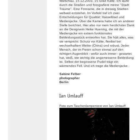
Warschau, 15.12.2003. 15 Grad Kälte. Ich laufe
durch die Straßen und fotografiere meine "Stadt
Träume". Eine Fotoserie, die in dreissig Städten
weltweit entstehet. Im Vorfeld traf ich zwei
Entscheidungen für Qualität: Hasselblad und
Medienjacke. Über die Kamera habe ich an anderer
Stelle berichtet. Hier also nur mein herzlichster Dank
an die Designerin Heike Huening, die mit der
Medienjacke ein extrem funktionales
Bekleidungsstück entworfen hat. Sie hält alles, was
sie verspricht: Schutz vor Kälte, flexibel bei
wechselhaftem Wetter (China) und robust. Jeder
Mensch, der im Freien schon einmal auf den
richtigen Augenblick - wofür auch immer - gewartet
hat, weiß, wie wichtig die angemessene Bekleidung
ist. Selbst der begossene Pudel trägt ein
wärmendes Fell. Und ich trage die Medienjacke.
Sabine Felber
photographer
Berlin
Foto zum Taschenlampentest von Ian Umlauff