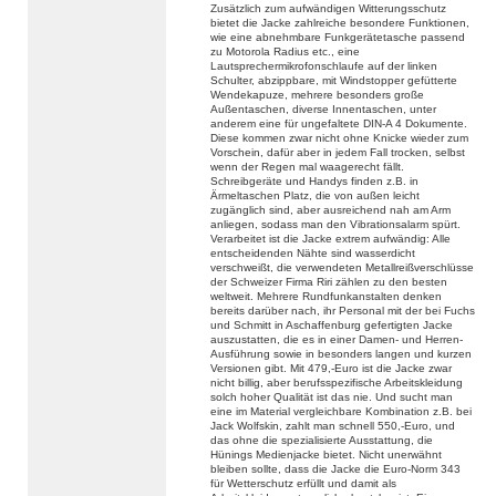
Zusätzlich zum aufwändigen Witterungsschutz
bietet die Jacke zahlreiche besondere Funktionen,
wie eine abnehmbare Funkgerätetasche passend
zu Motorola Radius etc., eine
Lautsprechermikrofonschlaufe auf der linken
Schulter, abzippbare, mit Windstopper gefütterte
Wendekapuze, mehrere besonders große
Außentaschen, diverse Innentaschen, unter
anderem eine für ungefaltete DIN-A 4 Dokumente.
Diese kommen zwar nicht ohne Knicke wieder zum
Vorschein, dafür aber in jedem Fall trocken, selbst
wenn der Regen mal waagerecht fällt.
Schreibgeräte und Handys finden z.B. in
Ärmeltaschen Platz, die von außen leicht
zugänglich sind, aber ausreichend nah am Arm
anliegen, sodass man den Vibrationsalarm spürt.
Verarbeitet ist die Jacke extrem aufwändig: Alle
entscheidenden Nähte sind wasserdicht
verschweißt, die verwendeten Metallreißverschlüsse
der Schweizer Firma Riri zählen zu den besten
weltweit. Mehrere Rundfunkanstalten denken
bereits darüber nach, ihr Personal mit der bei Fuchs
und Schmitt in Aschaffenburg gefertigten Jacke
auszustatten, die es in einer Damen- und Herren-
Ausführung sowie in besonders langen und kurzen
Versionen gibt. Mit 479,-Euro ist die Jacke zwar
nicht billig, aber berufsspezifische Arbeitskleidung
solch hoher Qualität ist das nie. Und sucht man
eine im Material vergleichbare Kombination z.B. bei
Jack Wolfskin, zahlt man schnell 550,-Euro, und
das ohne die spezialisierte Ausstattung, die
Hünings Medienjacke bietet. Nicht unerwähnt
bleiben sollte, dass die Jacke die Euro-Norm 343
für Wetterschutz erfüllt und damit als