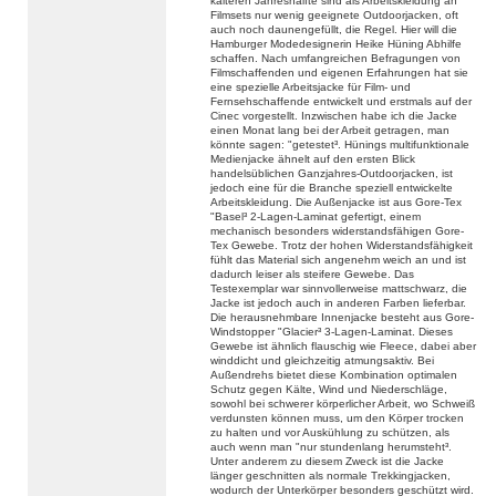
kälteren Jahreshälfte sind als Arbeitskleidung an
Filmsets nur wenig geeignete Outdoorjacken, oft
auch noch daunengefüllt, die Regel. Hier will die
Hamburger Modedesignerin Heike Hüning Abhilfe
schaffen. Nach umfangreichen Befragungen von
Filmschaffenden und eigenen Erfahrungen hat sie
eine spezielle Arbeitsjacke für Film- und
Fernsehschaffende entwickelt und erstmals auf der
Cinec vorgestellt. Inzwischen habe ich die Jacke
einen Monat lang bei der Arbeit getragen, man
könnte sagen: "getestet³. Hünings multifunktionale
Medienjacke ähnelt auf den ersten Blick
handelsüblichen Ganzjahres-Outdoorjacken, ist
jedoch eine für die Branche speziell entwickelte
Arbeitskleidung. Die Außenjacke ist aus Gore-Tex
"Basel³ 2-Lagen-Laminat gefertigt, einem
mechanisch besonders widerstandsfähigen Gore-
Tex Gewebe. Trotz der hohen Widerstandsfähigkeit
fühlt das Material sich angenehm weich an und ist
dadurch leiser als steifere Gewebe. Das
Testexemplar war sinnvollerweise mattschwarz, die
Jacke ist jedoch auch in anderen Farben lieferbar.
Die herausnehmbare Innenjacke besteht aus Gore-
Windstopper "Glacier³ 3-Lagen-Laminat. Dieses
Gewebe ist ähnlich flauschig wie Fleece, dabei aber
winddicht und gleichzeitig atmungsaktiv. Bei
Außendrehs bietet diese Kombination optimalen
Schutz gegen Kälte, Wind und Niederschläge,
sowohl bei schwerer körperlicher Arbeit, wo Schweiß
verdunsten können muss, um den Körper trocken
zu halten und vor Auskühlung zu schützen, als
auch wenn man "nur stundenlang herumsteht³.
Unter anderem zu diesem Zweck ist die Jacke
länger geschnitten als normale Trekkingjacken,
wodurch der Unterkörper besonders geschützt wird.