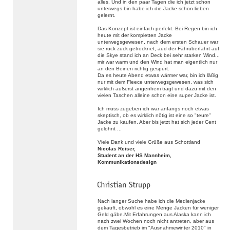
alles. Und in den paar Tagen die ich jetzt schon
unterwegs bin habe ich die Jacke schon lieben
gelernt.
Das Konzept ist einfach perfekt. Bei Regen bin ich
heute mit der kompletten Jacke
unterwegsgewesen, nach dem ersten Schauer war
sie ruck zuck getrocknet, aud der Fährüberfahrt auf
die Skye stand ich an Deck bei sehr starken Wind...
mir war warm und den Wind hat man eigentlich nur
an den Beinen richtig gespürt.
Da es heute Abend etwas wärmer war, bin ich läßig
nur mit dem Fleece unterwegsgewesen, was sich
wirklich äußerst angenhem trägt und dazu mit den
vielen Taschen alleine schon eine super Jacke ist.
Ich muss zugeben ich war anfangs noch etwas
skeptisch, ob es wirklich nötig ist eine so "teure"
Jacke zu kaufen. Aber bis jetzt hat sich jeder Cent
gelohnt ...
Viele Dank und viele Grüße aus Schottland
Nicolas Reiser,
Student an der HS Mannheim,
Kommunikationsdesign
Nach langer Suche habe ich die Medienjacke
gekauft, obwohl es eine Menge Jacken für weniger
Geld gäbe.Mit Erfahrungen aus Alaska kann ich
nach zwei Wochen noch nicht antreten, aber aus
dem Tagesbetrieb im "Ausnahmewinter 2010" in