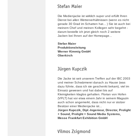
Die Medienjacke ist wirklich super und erfüllt Ihren
Dienst bei allen Wetterverhältnissen (wenn es nicht
gerade 30 Grad im Schatten hat... ) Sie ist auch bei
meinem Chef und meinen Kollegen sehr begehrt -
darum bestelle ich jetzt gleich noch 2 weitere
Jacken bei Ihnen auf der Homepage...
Stefan Maier
Produktionsleitung
Werner Kimmig GmbH
Oberkirch
Die Jacke ist seit unserem Treffen auf der IBC 2003
und meiner Schwärmerei danach zu Hause (was
dazu führte, dass ich sie geschenkt bekam), viel im
Einsatz gewesen und hat dabei bis auf
Kleinigkeiten klaglos gehalten. Florian von Hofen
(VPLT) hat vor etwa einem Jahr in seinem Magazin
auch schon angemerkt, dass nicht nur er stolzer
Besitzer einer Medienjacke ist...
Jürgen Kupczik, Dipl.-Ingenieur, Director, Prolight
+ Sound, Prolight + Sound Media Systems,
Messe Frankfurt Exhibition GmbH