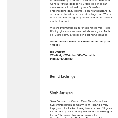
Arbeitskleidung steuerlich absetzbar ist. Eine von
Gore in Auftrag gegebene Studie belegt sogar,
dass Wetterschutzkleidung aus Gore-Tex
entscheidend dazu beiträgt, den Krankenstand zu
senken bei Mitarbeitern, die über Tage und Wochen
schlechter Witterung ausgesetzt sind. Fazit: Wirklich
empfehlenswert.
Weitere Informationen zur Medienjacke von Heike
Hüning gibt es unter www.heikehuening.de. Auch
ein Bestellformular lässt sich dort herunterladen.
Artikel für den Film&TV Kameramann Ausgabe
12/2002
Ian Umlauff
VFX-DoP, VFX-Artist, SFX-Technician
Filmfachjournalist
Sierk Janszen of Ground Zero ShowControl and
Systemintegration company from Holland is very
happy with his Heike Hüning MediaJacket. "It gives
me the being-home-feeling wherever I'm working on
the job" he says while programming the