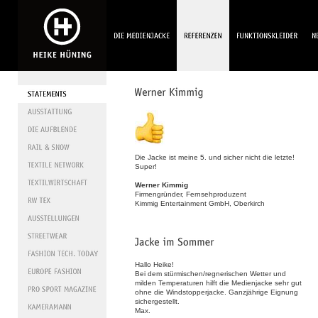
Die Jacke ist meine 5. und sicher nicht die letzte!
Super!
Werner Kimmig
Firmengründer, Fernsehproduzent
Kimmig Entertainment GmbH, Oberkirch
Hallo Heike!
Bei dem stürmischen/regnerischen Wetter und
milden Temperaturen hilft die Medienjacke sehr gut
ohne die Windstopperjacke. Ganzjährige Eignung
sichergestellt.
Max.