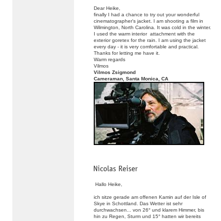
Dear Heike,
finally I had a chance to try out your wonderful
cinematographer's jacket. I am shooting a film in
Wilmington, North Carolina. It was cold in the winter.
I used the warm interior attachment with the
exterior goretex for the rain. I am using the jacket
every day - it is very comfortable and practical.
Thanks for letting me have it.
Warm regards
Vilmos
Vilmos Zsigmond
Cameraman, Santa Monica, CA
Hallo Heike,
ich sitze gerade am offenen Kamin auf der Isle of
Skye in Schottland. Das Wetter ist sehr
durchwachsen... von 26° und klarem Himmer, bis
hin zu Regen, Sturm und 15° hatten wir bereits