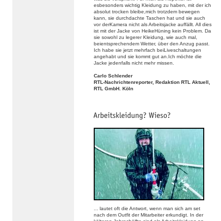
esbesonders wichtig Kleidung zu haben, mit der ich
absolut trocken bleibe,mich trotzdem bewegen
kann, sie durchdachte Taschen hat und sie auch
vor derKamera nicht als Arbeitsjacke auffällt. All dies
ist mit der Jacke von HeikeHüning kein Problem. Da
sie sowohl zu legerer Kleidung, wie auch mal,
beientsprechendem Wetter, über den Anzug passt.
Ich habe sie jetzt mehrfach beiLiveschaltungen
angehabt und sie kommt gut an.Ich möchte die
Jacke jedenfalls nicht mehr missen.
Carlo Schlender
RTL-Nachrichtenreporter, Redaktion RTL Aktuell,
RTL GmbH. Köln
... lautet oft die Antwort, wenn man sich am set
nach dem Outfit der Mitarbeiter erkundigt. In der