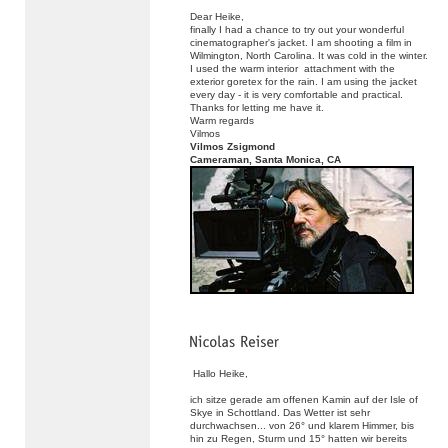
Dear Heike,
finally I had a chance to try out your wonderful
cinematographer's jacket. I am shooting a film in
Wilmington, North Carolina. It was cold in the winter.
I used the warm interior attachment with the
exterior goretex for the rain. I am using the jacket
every day - it is very comfortable and practical.
Thanks for letting me have it.
Warm regards
Vilmos
Vilmos Zsigmond
Cameraman, Santa Monica, CA
Hallo Heike,
ich sitze gerade am offenen Kamin auf der Isle of
Skye in Schottland. Das Wetter ist sehr
durchwachsen... von 26° und klarem Himmer, bis
hin zu Regen, Sturm und 15° hatten wir bereits