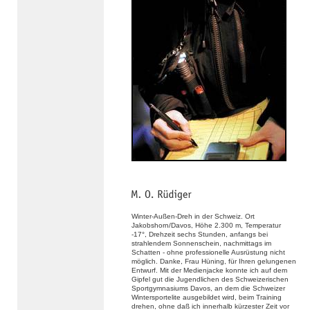
Winter-Außen-Dreh in der Schweiz. Ort
Jakobshorn/Davos, Höhe 2.300 m, Temperatur
-17°, Drehzeit sechs Stunden, anfangs bei
strahlendem Sonnenschein, nachmittags im
Schatten - ohne professionelle Ausrüstung nicht
möglich. Danke, Frau Hüning, für Ihren gelungenen
Entwurf. Mit der Medienjacke konnte ich auf dem
Gipfel gut die Jugendlichen des Schweizerischen
Sportgymnasiums Davos, an dem die Schweizer
Wintersportelite ausgebildet wird, beim Training
drehen, ohne daß ich innerhalb kürzester Zeit vor