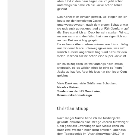
alles. Und in den paar Tagen die ich jetzt schon
unterwegs bin habe ich die Jacke schon lieben
gelernt.
Das Konzept ist einfach perfekt. Bei Regen bin ich
heute mit der kompletten Jacke
unterwegsgewesen, nach dem ersten Schauer war
sie ruck zuck getrocknet, aud der Fährüberfahrt auf
die Skye stand ich an Deck bei sehr starken Wind...
mir war warm und den Wind hat man eigentlich nur
an den Beinen richtig gespürt.
Da es heute Abend etwas wärmer war, bin ich läßig
nur mit dem Fleece unterwegsgewesen, was sich
wirklich äußerst angenhem trägt und dazu mit den
vielen Taschen alleine schon eine super Jacke ist.
Ich muss zugeben ich war anfangs noch etwas
skeptisch, ob es wirklich nötig ist eine so "teure"
Jacke zu kaufen. Aber bis jetzt hat sich jeder Cent
gelohnt ...
Viele Dank und viele Grüße aus Schottland
Nicolas Reiser,
Student an der HS Mannheim,
Kommunikationsdesign
Nach langer Suche habe ich die Medienjacke
gekauft, obwohl es eine Menge Jacken für weniger
Geld gäbe.Mit Erfahrungen aus Alaska kann ich
nach zwei Wochen noch nicht antreten, aber aus
dem Tagesbetrieb im "Ausnahmewinter 2010" in