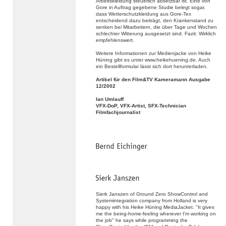
Arbeitskleidung steuerlich absetzbar ist. Eine von
Gore in Auftrag gegebene Studie belegt sogar,
dass Wetterschutzkleidung aus Gore-Tex
entscheidend dazu beiträgt, den Krankenstand zu
senken bei Mitarbeitern, die über Tage und Wochen
schlechter Witterung ausgesetzt sind. Fazit: Wirklich
empfehlenswert.
Weitere Informationen zur Medienjacke von Heike
Hüning gibt es unter www.heikehuening.de. Auch
ein Bestellformular lässt sich dort herunterladen.
Artikel für den Film&TV Kameramann Ausgabe
12/2002
Ian Umlauff
VFX-DoP, VFX-Artist, SFX-Technician
Filmfachjournalist
Sierk Janszen of Ground Zero ShowControl and
Systemintegration company from Holland is very
happy with his Heike Hüning MediaJacket. "It gives
me the being-home-feeling wherever I'm working on
the job" he says while programming the