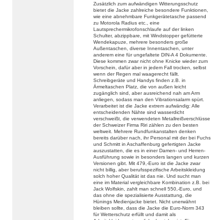
Zusätzlich zum aufwändigen Witterungsschutz
bietet die Jacke zahlreiche besondere Funktionen,
wie eine abnehmbare Funkgerätetasche passend
zu Motorola Radius etc., eine
Lautsprechermikrofonschlaufe auf der linken
Schulter, abzippbare, mit Windstopper gefütterte
Wendekapuze, mehrere besonders große
Außentaschen, diverse Innentaschen, unter
anderem eine für ungefaltete DIN-A 4 Dokumente.
Diese kommen zwar nicht ohne Knicke wieder zum
Vorschein, dafür aber in jedem Fall trocken, selbst
wenn der Regen mal waagerecht fällt.
Schreibgeräte und Handys finden z.B. in
Ärmeltaschen Platz, die von außen leicht
zugänglich sind, aber ausreichend nah am Arm
anliegen, sodass man den Vibrationsalarm spürt.
Verarbeitet ist die Jacke extrem aufwändig: Alle
entscheidenden Nähte sind wasserdicht
verschweißt, die verwendeten Metallreißverschlüsse
der Schweizer Firma Riri zählen zu den besten
weltweit. Mehrere Rundfunkanstalten denken
bereits darüber nach, ihr Personal mit der bei Fuchs
und Schmitt in Aschaffenburg gefertigten Jacke
auszustatten, die es in einer Damen- und Herren-
Ausführung sowie in besonders langen und kurzen
Versionen gibt. Mit 479,-Euro ist die Jacke zwar
nicht billig, aber berufsspezifische Arbeitskleidung
solch hoher Qualität ist das nie. Und sucht man
eine im Material vergleichbare Kombination z.B. bei
Jack Wolfskin, zahlt man schnell 550,-Euro, und
das ohne die spezialisierte Ausstattung, die
Hünings Medienjacke bietet. Nicht unerwähnt
bleiben sollte, dass die Jacke die Euro-Norm 343
für Wetterschutz erfüllt und damit als