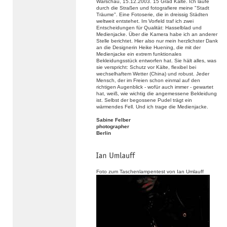
Warschau, 15.12.2003. 15 Grad Kälte. Ich laufe
durch die Straßen und fotografiere meine "Stadt
Träume". Eine Fotoserie, die in dreissig Städten
weltweit entstehet. Im Vorfeld traf ich zwei
Entscheidungen für Qualität: Hasselblad und
Medienjacke. Über die Kamera habe ich an anderer
Stelle berichtet. Hier also nur mein herzlichster Dank
an die Designerin Heike Huening, die mit der
Medienjacke ein extrem funktionales
Bekleidungsstück entworfen hat. Sie hält alles, was
sie verspricht: Schutz vor Kälte, flexibel bei
wechselhaftem Wetter (China) und robust. Jeder
Mensch, der im Freien schon einmal auf den
richtigen Augenblick - wofür auch immer - gewartet
hat, weiß, wie wichtig die angemessene Bekleidung
ist. Selbst der begossene Pudel trägt ein
wärmendes Fell. Und ich trage die Medienjacke.
Sabine Felber
photographer
Berlin
Foto zum Taschenlampentest von Ian Umlauff