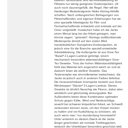
kälteren Jahreshälfte sind als Arbeitskleidung an
Filmsets nur wenig geeignete Outdoorjacken, oft
auch noch daunengefüllt, die Regel. Hier will die
Hamburger Modedesignerin Heike Hüning Abhilfe
schaffen. Nach umfangreichen Befragungen von
Filmschaffenden und eigenen Erfahrungen hat sie
eine spezielle Arbeitsjacke für Film- und
Fernsehschaffende entwickelt und erstmals auf der
Cinec vorgestellt. Inzwischen habe ich die Jacke
einen Monat lang bei der Arbeit getragen, man
könnte sagen: "getestet³. Hünings multifunktionale
Medienjacke ähnelt auf den ersten Blick
handelsüblichen Ganzjahres-Outdoorjacken, ist
jedoch eine für die Branche speziell entwickelte
Arbeitskleidung. Die Außenjacke ist aus Gore-Tex
"Basel³ 2-Lagen-Laminat gefertigt, einem
mechanisch besonders widerstandsfähigen Gore-
Tex Gewebe. Trotz der hohen Widerstandsfähigkeit
fühlt das Material sich angenehm weich an und ist
dadurch leiser als steifere Gewebe. Das
Testexemplar war sinnvollerweise mattschwarz, die
Jacke ist jedoch auch in anderen Farben lieferbar.
Die herausnehmbare Innenjacke besteht aus Gore-
Windstopper "Glacier³ 3-Lagen-Laminat. Dieses
Gewebe ist ähnlich flauschig wie Fleece, dabei aber
winddicht und gleichzeitig atmungsaktiv. Bei
Außendrehs bietet diese Kombination optimalen
Schutz gegen Kälte, Wind und Niederschläge,
sowohl bei schwerer körperlicher Arbeit, wo Schweiß
verdunsten können muss, um den Körper trocken
zu halten und vor Auskühlung zu schützen, als
auch wenn man "nur stundenlang herumsteht³.
Unter anderem zu diesem Zweck ist die Jacke
länger geschnitten als normale Trekkingjacken,
wodurch der Unterkörper besonders geschützt wird.