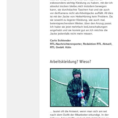
esbesonders wichtig Kleidung zu haben, mit der ich
absolut trocken bleibe,mich trotzdem bewegen
kann, sie durchdachte Taschen hat und sie auch
vor derKamera nicht als Arbeitsjacke auffällt. All dies
ist mit der Jacke von HeikeHüning kein Problem. Da
sie sowohl zu legerer Kleidung, wie auch mal,
beientsprechendem Wetter, über den Anzug passt.
Ich habe sie jetzt mehrfach beiLiveschaltungen
angehabt und sie kommt gut an.Ich möchte die
Jacke jedenfalls nicht mehr missen.
Carlo Schlender
RTL-Nachrichtenreporter, Redaktion RTL Aktuell,
RTL GmbH. Köln
... lautet oft die Antwort, wenn man sich am set
nach dem Outfit der Mitarbeiter erkundigt. In der