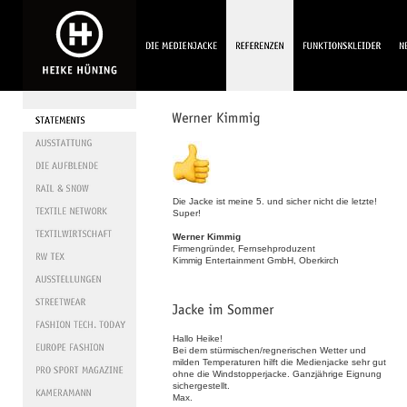
Die Jacke ist meine 5. und sicher nicht die letzte!
Super!
Werner Kimmig
Firmengründer, Fernsehproduzent
Kimmig Entertainment GmbH, Oberkirch
Hallo Heike!
Bei dem stürmischen/regnerischen Wetter und
milden Temperaturen hilft die Medienjacke sehr gut
ohne die Windstopperjacke. Ganzjährige Eignung
sichergestellt.
Max.