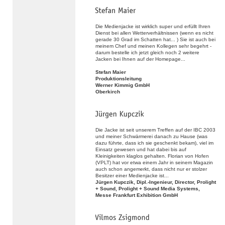
Die Medienjacke ist wirklich super und erfüllt Ihren
Dienst bei allen Wetterverhältnissen (wenn es nicht
gerade 30 Grad im Schatten hat... ) Sie ist auch bei
meinem Chef und meinen Kollegen sehr begehrt -
darum bestelle ich jetzt gleich noch 2 weitere
Jacken bei Ihnen auf der Homepage...
Stefan Maier
Produktionsleitung
Werner Kimmig GmbH
Oberkirch
Die Jacke ist seit unserem Treffen auf der IBC 2003
und meiner Schwärmerei danach zu Hause (was
dazu führte, dass ich sie geschenkt bekam), viel im
Einsatz gewesen und hat dabei bis auf
Kleinigkeiten klaglos gehalten. Florian von Hofen
(VPLT) hat vor etwa einem Jahr in seinem Magazin
auch schon angemerkt, dass nicht nur er stolzer
Besitzer einer Medienjacke ist...
Jürgen Kupczik, Dipl.-Ingenieur, Director, Prolight
+ Sound, Prolight + Sound Media Systems,
Messe Frankfurt Exhibition GmbH