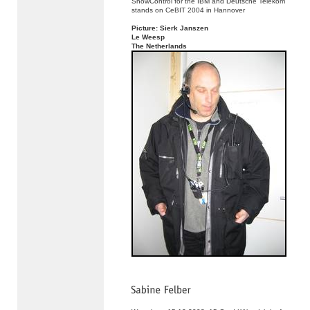
ShowControl for the IBM and Deutsche Telekom
stands on CeBIT 2004 in Hannover
Picture: Sierk Janszen
Le Weesp
The Netherlands