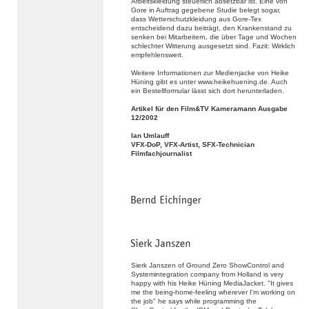
Arbeitskleidung steuerlich absetzbar ist. Eine von
Gore in Auftrag gegebene Studie belegt sogar,
dass Wetterschutzkleidung aus Gore-Tex
entscheidend dazu beiträgt, den Krankenstand zu
senken bei Mitarbeitern, die über Tage und Wochen
schlechter Witterung ausgesetzt sind. Fazit: Wirklich
empfehlenswert.
Weitere Informationen zur Medienjacke von Heike
Hüning gibt es unter www.heikehuening.de. Auch
ein Bestellformular lässt sich dort herunterladen.
Artikel für den Film&TV Kameramann Ausgabe
12/2002
Ian Umlauff
VFX-DoP, VFX-Artist, SFX-Technician
Filmfachjournalist
Sierk Janszen of Ground Zero ShowControl and
Systemintegration company from Holland is very
happy with his Heike Hüning MediaJacket. "It gives
me the being-home-feeling wherever I'm working on
the job" he says while programming the