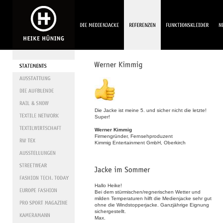
Die Jacke ist meine 5. und sicher nicht die letzte!
Super!
Werner Kimmig
Firmengründer, Fernsehproduzent
Kimmig Entertainment GmbH, Oberkirch
Hallo Heike!
Bei dem stürmischen/regnerischen Wetter und
milden Temperaturen hilft die Medienjacke sehr gut
ohne die Windstopperjacke. Ganzjährige Eignung
sichergestellt.
Max.