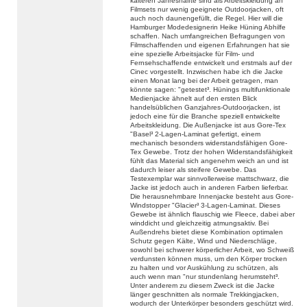
kälteren Jahreshälfte sind als Arbeitskleidung an
Filmsets nur wenig geeignete Outdoorjacken, oft
auch noch daunengefüllt, die Regel. Hier will die
Hamburger Modedesignerin Heike Hüning Abhilfe
schaffen. Nach umfangreichen Befragungen von
Filmschaffenden und eigenen Erfahrungen hat sie
eine spezielle Arbeitsjacke für Film- und
Fernsehschaffende entwickelt und erstmals auf der
Cinec vorgestellt. Inzwischen habe ich die Jacke
einen Monat lang bei der Arbeit getragen, man
könnte sagen: "getestet³. Hünings multifunktionale
Medienjacke ähnelt auf den ersten Blick
handelsüblichen Ganzjahres-Outdoorjacken, ist
jedoch eine für die Branche speziell entwickelte
Arbeitskleidung. Die Außenjacke ist aus Gore-Tex
"Basel³ 2-Lagen-Laminat gefertigt, einem
mechanisch besonders widerstandsfähigen Gore-
Tex Gewebe. Trotz der hohen Widerstandsfähigkeit
fühlt das Material sich angenehm weich an und ist
dadurch leiser als steifere Gewebe. Das
Testexemplar war sinnvollerweise mattschwarz, die
Jacke ist jedoch auch in anderen Farben lieferbar.
Die herausnehmbare Innenjacke besteht aus Gore-
Windstopper "Glacier³ 3-Lagen-Laminat. Dieses
Gewebe ist ähnlich flauschig wie Fleece, dabei aber
winddicht und gleichzeitig atmungsaktiv. Bei
Außendrehs bietet diese Kombination optimalen
Schutz gegen Kälte, Wind und Niederschläge,
sowohl bei schwerer körperlicher Arbeit, wo Schweiß
verdunsten können muss, um den Körper trocken
zu halten und vor Auskühlung zu schützen, als
auch wenn man "nur stundenlang herumsteht³.
Unter anderem zu diesem Zweck ist die Jacke
länger geschnitten als normale Trekkingjacken,
wodurch der Unterkörper besonders geschützt wird.