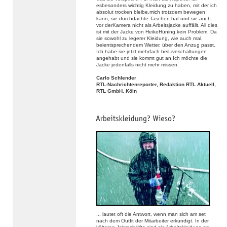
esbesonders wichtig Kleidung zu haben, mit der ich
absolut trocken bleibe,mich trotzdem bewegen
kann, sie durchdachte Taschen hat und sie auch
vor derKamera nicht als Arbeitsjacke auffällt. All dies
ist mit der Jacke von HeikeHüning kein Problem. Da
sie sowohl zu legerer Kleidung, wie auch mal,
beientsprechendem Wetter, über den Anzug passt.
Ich habe sie jetzt mehrfach beiLiveschaltungen
angehabt und sie kommt gut an.Ich möchte die
Jacke jedenfalls nicht mehr missen.
Carlo Schlender
RTL-Nachrichtenreporter, Redaktion RTL Aktuell,
RTL GmbH. Köln
... lautet oft die Antwort, wenn man sich am set
nach dem Outfit der Mitarbeiter erkundigt. In der