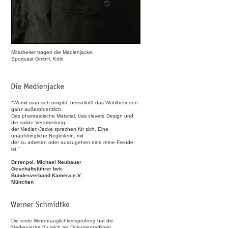
Mitarbeiter tragen die Medienjacke.
Sportcast GmbH, Köln
"Womit man sich umgibt, beeinflußt das Wohlbefinden
ganz außerordentlich.
Das phantastische Material, das clevere Design und
die solide Verarbeitung
der Medien-Jacke sprechen für sich. Eine
unaufdringliche Begleiterin, mit
der zu arbeiten oder auszugehen eine reine Freude
ist."
Dr.rer.pol. Michael Neubauer
Geschäftsführer bvk
Bundesverband Kamera e.V.
München
Die erste Wintertauglichkeitsprüfung hat die
Medienjacke für mich als Dokumentarfilmer