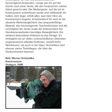
hervorragend bestanden. Lange war ich auf der
Suche nach einer Jacke, die den Ansprüchen meiner
Arbeit gerecht wird. Die Medienjacke, auf die ich im
Kameramann aufmerksam wurde und mittlerweile ein
halbes Jahr trage, erfüllt alles, was mein Herz als
Kameramann begehrt. Entscheidend für mich ist die
absolute Wettertauglichkeit, das strapazierfähige
Material, das hervorragende Taschenkonzept und die
Leichtigkeit der Jacke sowie die insbesondere bei
Handkameraarbeiten benötigte Beweglichkeit. Ein
weiteres besonderes Kriterium ist das Design. Es
ermöglicht ein an vielen unterschiedlichen Drehorten
angemessenes stilvolles Auftreten, sowohl beim
Weinbauern, als auch in der Oper. Hocherfreut sind
ebenso meine Tonkollegen, die über die
Geräuscharmut staunen.
Bild: Werner Schmidtke
Kameramann
Stuttgart, SWR