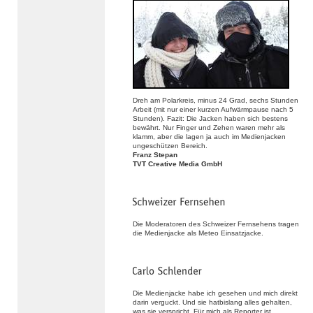
Dreh am Polarkreis, minus 24 Grad, sechs Stunden
Arbeit (mit nur einer kurzen Aufwärmpause nach 5
Stunden). Fazit: Die Jacken haben sich bestens
bewährt. Nur Finger und Zehen waren mehr als
klamm, aber die lagen ja auch im Medienjacken
ungeschützen Bereich.
Franz Stepan
TVT Creative Media GmbH
Die Moderatoren des Schweizer Fernsehens tragen
die Medienjacke als Meteo Einsatzjacke.
Die Medienjacke habe ich gesehen und mich direkt
darin verguckt. Und sie hatbislang alles gehalten,
was sie verspricht. Für mich als Reporter ist