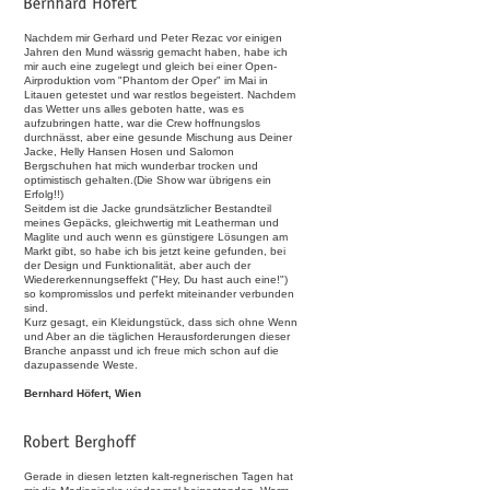
Nachdem mir Gerhard und Peter Rezac vor einigen
Jahren den Mund wässrig gemacht haben, habe ich
mir auch eine zugelegt und gleich bei einer Open-
Airproduktion vom "Phantom der Oper" im Mai in
Litauen getestet und war restlos begeistert. Nachdem
das Wetter uns alles geboten hatte, was es
aufzubringen hatte, war die Crew hoffnungslos
durchnässt, aber eine gesunde Mischung aus Deiner
Jacke, Helly Hansen Hosen und Salomon
Bergschuhen hat mich wunderbar trocken und
optimistisch gehalten.(Die Show war übrigens ein
Erfolg!!)
Seitdem ist die Jacke grundsätzlicher Bestandteil
meines Gepäcks, gleichwertig mit Leatherman und
Maglite und auch wenn es günstigere Lösungen am
Markt gibt, so habe ich bis jetzt keine gefunden, bei
der Design und Funktionalität, aber auch der
Wiedererkennungseffekt ("Hey, Du hast auch eine!")
so kompromisslos und perfekt miteinander verbunden
sind.
Kurz gesagt, ein Kleidungstück, dass sich ohne Wenn
und Aber an die täglichen Herausforderungen dieser
Branche anpasst und ich freue mich schon auf die
dazupassende Weste.
Bernhard Höfert, Wien
Gerade in diesen letzten kalt-regnerischen Tagen hat