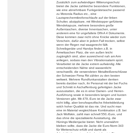
Zusätzlich zum aufwändigen Witterungsschutz
bietet die Jacke zahlreiche besondere Funktionen,
wie eine abnehmbare Funkgerätetasche passend
zu Motorola Radius etc., eine
Lautsprechermikrofonschlaufe auf der linken
Schulter, abzippbare, mit Windstopper gefütterte
Wendekapuze, mehrere besonders große
Außentaschen, diverse Innentaschen, unter
anderem eine für ungefaltete DIN-A 4 Dokumente.
Diese kommen zwar nicht ohne Knicke wieder zum
Vorschein, dafür aber in jedem Fall trocken, selbst
wenn der Regen mal waagerecht fällt.
Schreibgeräte und Handys finden z.B. in
Ärmeltaschen Platz, die von außen leicht
zugänglich sind, aber ausreichend nah am Arm
anliegen, sodass man den Vibrationsalarm spürt.
Verarbeitet ist die Jacke extrem aufwändig: Alle
entscheidenden Nähte sind wasserdicht
verschweißt, die verwendeten Metallreißverschlüsse
der Schweizer Firma Riri zählen zu den besten
weltweit. Mehrere Rundfunkanstalten denken
bereits darüber nach, ihr Personal mit der bei Fuchs
und Schmitt in Aschaffenburg gefertigten Jacke
auszustatten, die es in einer Damen- und Herren-
Ausführung sowie in besonders langen und kurzen
Versionen gibt. Mit 479,-Euro ist die Jacke zwar
nicht billig, aber berufsspezifische Arbeitskleidung
solch hoher Qualität ist das nie. Und sucht man
eine im Material vergleichbare Kombination z.B. bei
Jack Wolfskin, zahlt man schnell 550,-Euro, und
das ohne die spezialisierte Ausstattung, die
Hünings Medienjacke bietet. Nicht unerwähnt
bleiben sollte, dass die Jacke die Euro-Norm 343
für Wetterschutz erfüllt und damit als