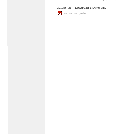
Dateien zum Download 1 Datei(en).
die medienjacke