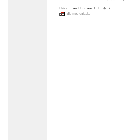
Dateien zum Download 1 Datei(en).
die medienjacke