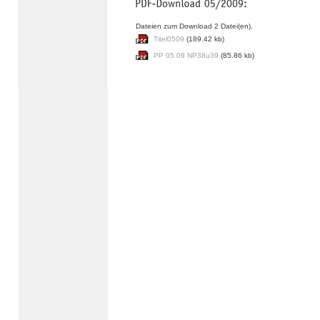
Dateien zum Download 2 Datei(en).
Titel0509
(189.42 kb)
PP 05 09 NP38u39
(85.86 kb)