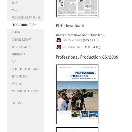
Dateien zum Download 2 Datei(en).
PP Titel 0203
(165.07 kb)
PP Artikel 0203
(111.84 kb)