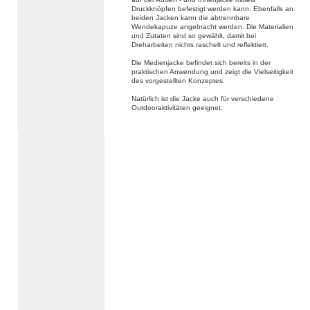
Druckknöpfen befestigt werden kann. Ebenfalls an
beiden Jacken kann die abtrennbare
Wendekapuze angebracht werden. Die Materialien
und Zutaten sind so gewählt, damit bei
Dreharbeiten nichts raschelt und reflektiert.
Die Medienjacke befindet sich bereits in der
praktischen Anwendung und zeigt die ­Vielseitigkeit
des vorgestellten Konzeptes.
Natürlich ist die Jacke auch für verschiedene
Outdooraktivitäten geeignet.