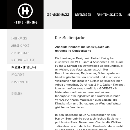
Absolute Neuheit: Die Medienjacke als
universelle Outdoorjacke
Die Hamburger Designerin Heike Hüning hat
zusammen mit W. L. Gore & Associates GmbH und
Fuchs & Schmitt ein wetterfestes Bekleidungsstück
ent­wickelt, das Veranstaltungstechniker,
Produktionsteams, Regisseure, Schauspieler und
Musiker gleichermaßen anspricht und durch eine
Vielzahl von funktionellen Details optimal bei Ihrer
Arbeit unterstützt. Durch das 2-in 1 Jacken-Konzept
kommen außen strapazierfähige GORE-TEX®
Materialien und bei der herausnehmbaren
Innenjacke atmungsaktive und wärmeisolierende
WINDSTOPPER® Materialien zum Einsatz, die
Klimakomfort und Schutz gegen Wind und Wetter
gleichermaßen bieten.
In den insgesamt neun Außentaschen finden
Handy, Sonnenbrille oder technisches Equipment
problemlos Platz. Besonderer Clou ist die Walkie-
Talkie-Tasche auf der linken Brustseite, die sowohl
auf der Außen - und Innenjacke mittels