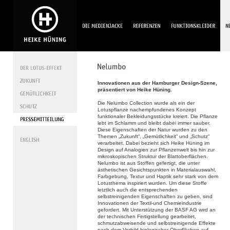
Innovationen aus der Hamburger Design-Szene,
präsentiert von Heike Hüning.
Die Nelumbo Collection wurde als ein der
Lotuspflanze nachempfundenes Konzept
funktionaler Bekleidungsstücke kreiert. Die Pflanze
lebt im Schlamm und bleibt dabei immer sauber.
Diese Eigenschaften der Natur wurden zu den
Themen „Zukunft“, „Gemütlichkeit“ und „Schutz“
verarbeitet. Dabei bezieht sich Heike Hüning im
Design auf Analogien zur Pflanzenwelt bis hin zur
mikroskopischen Struktur der Blattoberflächen.
Nelumbo ist aus Stoffen gefertigt, die unter
ästhetischen Gesichtspunkten in Materialauswahl,
Farbgebung, Textur und Haptik sehr stark von dem
Lotusthema inspiriert wurden. Um diese Stoffe
letztlich auch die entsprechenden
selbstreinigenden Eigenschaften zu geben, sind
Innovationen der Textil-und Chemieindustrie
gefordert. Mit Unterstützung der BASF AG wird an
der technischen Fertigstellung gearbeitet,
schmutzabweisende und selbstreinigende Effekte
nach dem Vorbild biologischer Oberflächen auf