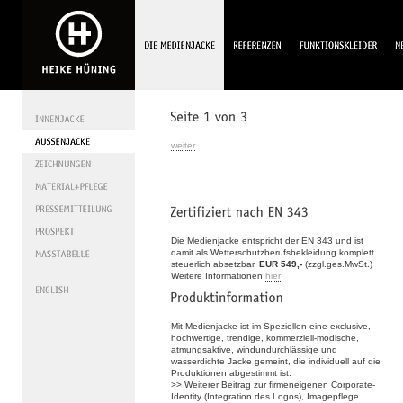
weiter
Die Medienjacke entspricht der EN 343 und ist
damit als Wetterschutzberufsbekleidung komplett
steuerlich absetzbar.
EUR 549,-
(zzgl.ges.MwSt.)
Weitere Informationen
hier
Mit Medienjacke ist im Speziellen eine exclusive,
hochwertige, trendige, kommerziell-modische,
atmungsaktive, windundurchlässige und
wasserdichte Jacke gemeint, die individuell auf die
Produktionen abgestimmt ist.
>> Weiterer Beitrag zur firmeneigenen Corporate-
Identity (Integration des Logos), Imagepflege