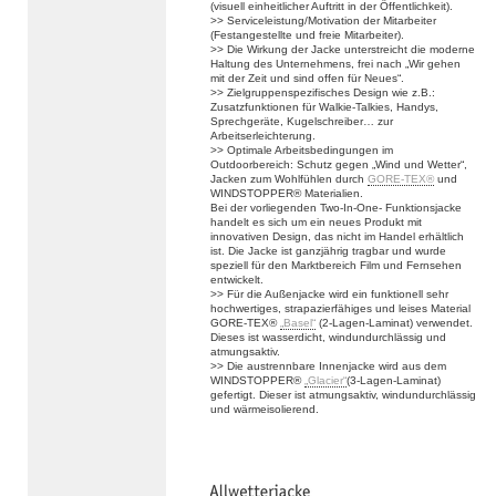
(visuell einheitlicher Auftritt in der Öffentlichkeit).
>> Serviceleistung/Motivation der Mitarbeiter
(Festangestellte und freie Mitarbeiter).
>> Die Wirkung der Jacke unterstreicht die moderne
Haltung des Unternehmens, frei nach „Wir gehen
mit der Zeit und sind offen für Neues“.
>> Zielgruppenspezifisches Design wie z.B.:
Zusatzfunktionen für Walkie-Talkies, Handys,
Sprechgeräte, Kugelschreiber… zur
Arbeitserleichterung.
>> Optimale Arbeitsbedingungen im
Outdoorbereich: Schutz gegen „Wind und Wetter“,
Jacken zum Wohlfühlen durch
GORE-TEX®
und
WINDSTOPPER® Materialien.
Bei der vorliegenden Two-In-One- Funktionsjacke
handelt es sich um ein neues Produkt mit
innovativen Design, das nicht im Handel erhältlich
ist. Die Jacke ist ganzjährig tragbar und wurde
speziell für den Marktbereich Film und Fernsehen
entwickelt.
>> Für die Außenjacke wird ein funktionell sehr
hochwertiges, strapazierfähiges und leises Material
GORE-TEX®
„Basel“
(2-Lagen-Laminat) verwendet.
Dieses ist wasserdicht, windundurchlässig und
atmungsaktiv.
>> Die austrennbare Innenjacke wird aus dem
WINDSTOPPER®
„Glacier“
(3-Lagen-Laminat)
gefertigt. Dieser ist atmungsaktiv, windundurchlässig
und wärmeisolierend.