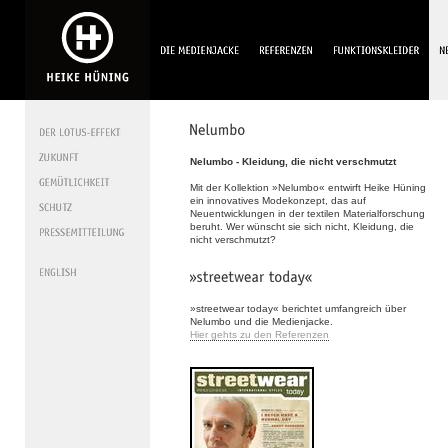
Nelumbo - Kleidung, die nicht verschmutzt
Mit der Kollektion »Nelumbo« entwirft Heike Hüning
ein innovatives Modekonzept, das auf
Neuentwicklungen in der textilen Materialforschung
beruht. Wer wünscht sie sich nicht, Kleidung, die
nicht verschmutzt?
»streetwear today« berichtet umfangreich über
Nelumbo und die Medienjacke.
Hier gehts zu den Referenzen