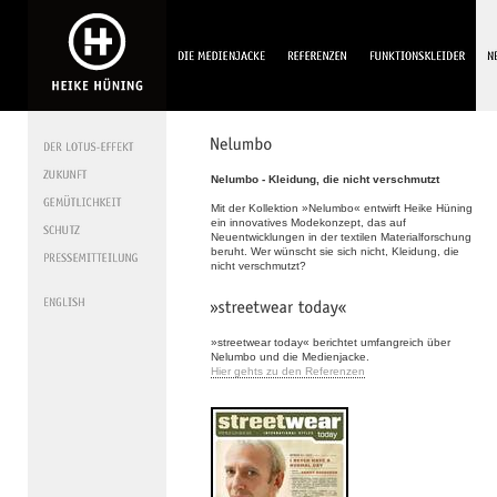
Nelumbo - Kleidung, die nicht verschmutzt
Mit der Kollektion »Nelumbo« entwirft Heike Hüning
ein innovatives Modekonzept, das auf
Neuentwicklungen in der textilen Materialforschung
beruht. Wer wünscht sie sich nicht, Kleidung, die
nicht verschmutzt?
»streetwear today« berichtet umfangreich über
Nelumbo und die Medienjacke.
Hier gehts zu den Referenzen