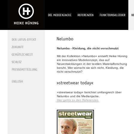
Nelumbo - Kleidung, die nicht verschmutzt
Mit der Kollektion »Nelumbo« entwirft Heike Hüning
ein innovatives Modekonzept, das auf
Neuentwicklungen in der textilen Materialforschung
beruht. Wer wünscht sie sich nicht, Kleidung, die
nicht verschmutzt?
»streetwear today« berichtet umfangreich über
Nelumbo und die Medienjacke.
Hier gehts zu den Referenzen