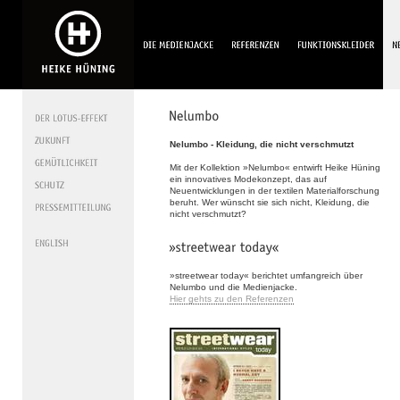
Nelumbo - Kleidung, die nicht verschmutzt
Mit der Kollektion »Nelumbo« entwirft Heike Hüning
ein innovatives Modekonzept, das auf
Neuentwicklungen in der textilen Materialforschung
beruht. Wer wünscht sie sich nicht, Kleidung, die
nicht verschmutzt?
»streetwear today« berichtet umfangreich über
Nelumbo und die Medienjacke.
Hier gehts zu den Referenzen