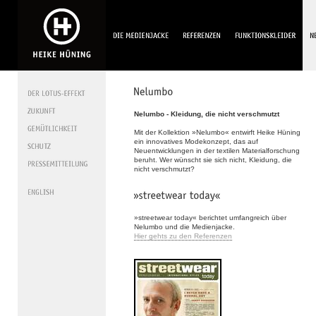
Nelumbo - Kleidung, die nicht verschmutzt
Mit der Kollektion »Nelumbo« entwirft Heike Hüning
ein innovatives Modekonzept, das auf
Neuentwicklungen in der textilen Materialforschung
beruht. Wer wünscht sie sich nicht, Kleidung, die
nicht verschmutzt?
»streetwear today« berichtet umfangreich über
Nelumbo und die Medienjacke.
Hier gehts zu den Referenzen