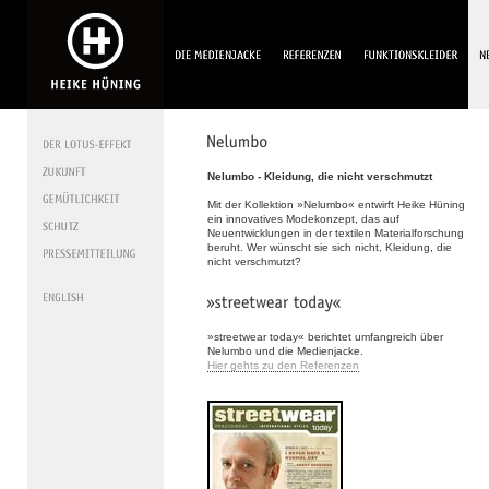
Nelumbo - Kleidung, die nicht verschmutzt
Mit der Kollektion »Nelumbo« entwirft Heike Hüning
ein innovatives Modekonzept, das auf
Neuentwicklungen in der textilen Materialforschung
beruht. Wer wünscht sie sich nicht, Kleidung, die
nicht verschmutzt?
»streetwear today« berichtet umfangreich über
Nelumbo und die Medienjacke.
Hier gehts zu den Referenzen