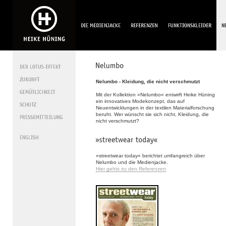
Nelumbo - Kleidung, die nicht verschmutzt
Mit der Kollektion »Nelumbo« entwirft Heike Hüning
ein innovatives Modekonzept, das auf
Neuentwicklungen in der textilen Materialforschung
beruht. Wer wünscht sie sich nicht, Kleidung, die
nicht verschmutzt?
»streetwear today« berichtet umfangreich über
Nelumbo und die Medienjacke.
Hier gehts zu den Referenzen