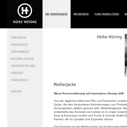
Wenn Praxiserfahrung auf innovatives Design trifft
Aus der täglichen Arbeit bei Film und Fernsehen entsta
Jacke, die den besonderen Anforderungen von Produk
Schauspielern wirklich gerecht wird. Modedesignerin He
entwickelte das Konzept und setzte es in enger Zusamm
Gore & Associates GmbH und Fuchs & Schmitt GmbH &
Partner, die für Qualität und Expertise stehen.
Das Ergebnis ist die Medienjacke: ein funktionales Klei