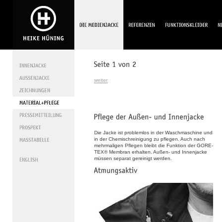
weiter
Die Jacke ist problemlos in der Waschmaschine und
in der Chemischreinigung zu pflegen. Auch nach
mehrmaligen Pflegen bleibt die Funktion der GORE-
TEX® Membran erhalten. Außen- und Innenjacke
müssen separat gereinigt werden.