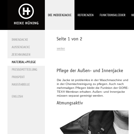
weiter
Die Jacke ist problemlos in der Waschmaschine und
in der Chemischreinigung zu pflegen. Auch nach
mehrmaligen Pflegen bleibt die Funktion der GORE-
TEX® Membran erhalten. Außen- und Innenjacke
müssen separat gereinigt werden.