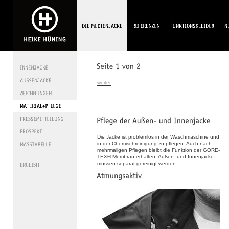
weiter
Die Jacke ist problemlos in der Waschmaschine und
in der Chemischreinigung zu pflegen. Auch nach
mehrmaligen Pflegen bleibt die Funktion der GORE-
TEX® Membran erhalten. Außen- und Innenjacke
müssen separat gereinigt werden.