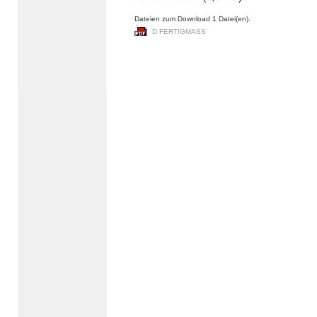
Dateien zum Download 1 Datei(en).
D FERTIGMASS