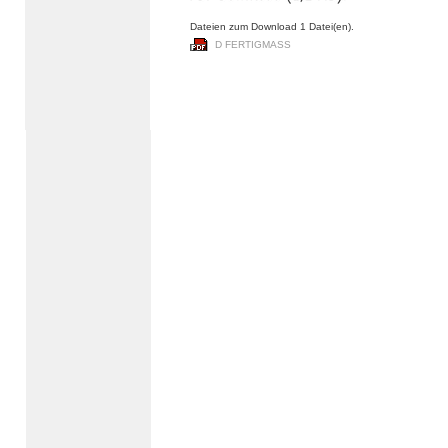
Dateien zum Download 1 Datei(en).
D FERTIGMASS