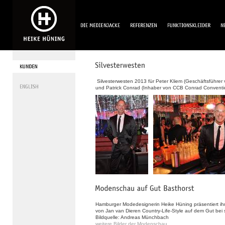
Silvesterwesten 2013 für Peter Kliem (Geschäftsführer
und Patrick Conrad (Inhaber von CCB Conrad Conventi
Hamburger Modedesignerin Heike Hüning präsentiert ih
von Jan van Dieren Country-Life-Style auf dem Gut be
Bildquelle: Andreas Münchbach
weitere Bilder der Modenschau