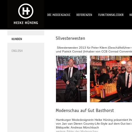
Silvesterwesten 2013 für Peter Kliem (Geschäftsführer
und Patrick Conrad (Inhaber von CCB Conrad Conventi
Hamburger Modedesignerin Heike Hüning präsentiert ih
von Jan van Dieren Country-Life-Style auf dem Gut be
Bildquelle: Andreas Münchbach
weitere Bilder der Modenschau