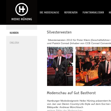
Silvesterwesten 2013 für Peter Kliem (Geschäftsführer
und Patrick Conrad (Inhaber von CCB Conrad Conventi
Hamburger Modedesignerin Heike Hüning präsentiert ih
von Jan van Dieren Country-Life-Style auf dem Gut be
Bildquelle: Andreas Münchbach
weitere Bilder der Modenschau