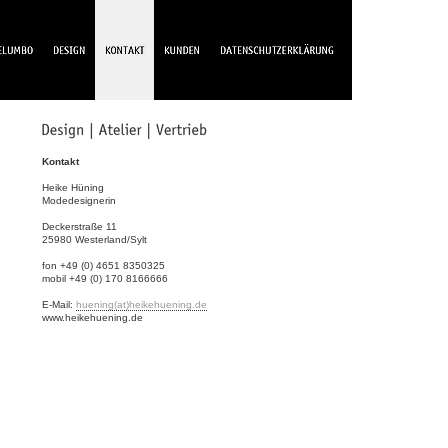
Kontakt
Heike Hüning
Modedesignerin
Deckerstraße 11
25980 Westerland/Sylt
fon +49 (0) 4651 8350325
mobil +49 (0) 170 8166666
E-Mail:
huening(at)heikehuening.de
www.heikehuening.de