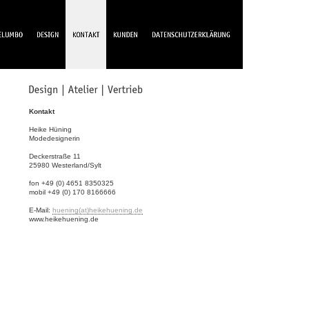
Kontakt
Heike Hüning
Modedesignerin
Deckerstraße 11
25980 Westerland/Sylt
fon +49 (0) 4651 8350325
mobil +49 (0) 170 8166666
E-Mail:
huening(at)heikehuening.de
www.heikehuening.de