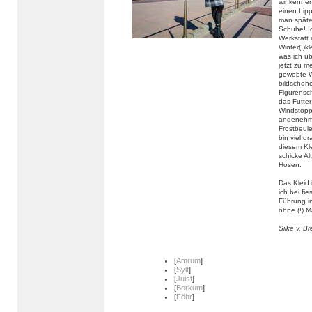
wir kennen
einen Lipp
man späte
Schuhe! Ic
Werkstatt 
Winter(!)
was ich ü
jetzt zu m
gewebte W
bildschöne
Figurensch
das Futte
Windstoppe
angenehm 
Frostbeul
bin viel d
diesem Kle
schicke Al
Hosen.
Das Kleid 
ich bei fi
Führung in
ohne (!) M
Silke v. B
[
Amrum
]
[
Sylt
]
[
Juist
]
[
Borkum
]
[
Föhr
]