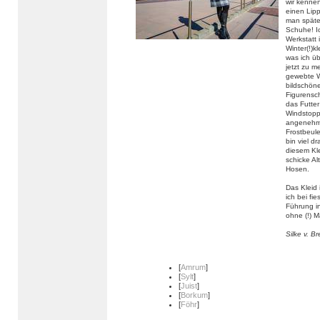
wir kennen
einen Lipp
man späte
Schuhe! Ic
Werkstatt 
Winter(!)
was ich ü
jetzt zu m
gewebte W
bildschöne
Figurensch
das Futte
Windstoppe
angenehm 
Frostbeul
bin viel d
diesem Kle
schicke Al
Hosen.
Das Kleid 
ich bei fi
Führung in
ohne (!) M
Silke v. B
[
Amrum
]
[
Sylt
]
[
Juist
]
[
Borkum
]
[
Föhr
]