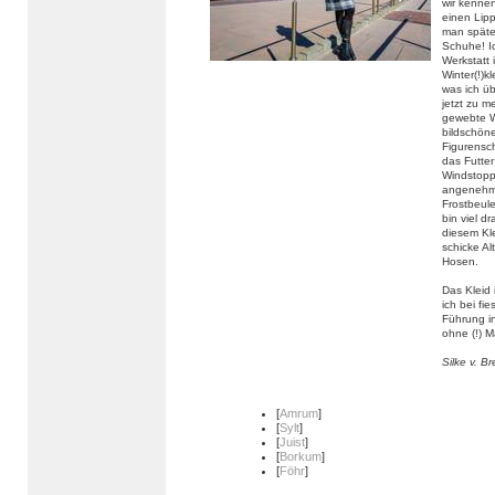
wir kennen
einen Lipp
man späte
Schuhe! Ic
Werkstatt 
Winter(!)
was ich ü
jetzt zu m
gewebte W
bildschöne
Figurensch
das Futte
Windstoppe
angenehm 
Frostbeul
bin viel d
diesem Kle
schicke Al
Hosen.
Das Kleid 
ich bei fi
Führung in
ohne (!) M
Silke v. B
[
Amrum
]
[
Sylt
]
[
Juist
]
[
Borkum
]
[
Föhr
]