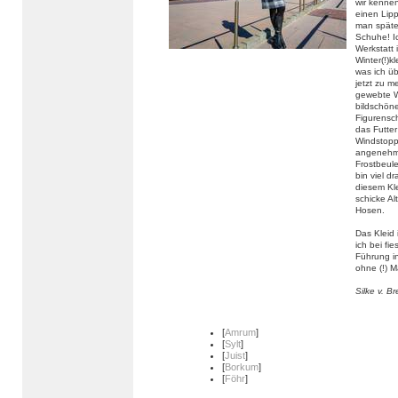
wir kennen
einen Lipp
man späte
Schuhe! Ic
Werkstatt 
Winter(!)
was ich ü
jetzt zu m
gewebte W
bildschöne
Figurensch
das Futte
Windstoppe
angenehm 
Frostbeul
bin viel d
diesem Kle
schicke Al
Hosen.
Das Kleid 
ich bei fi
Führung in
ohne (!) M
Silke v. B
[
Amrum
]
[
Sylt
]
[
Juist
]
[
Borkum
]
[
Föhr
]