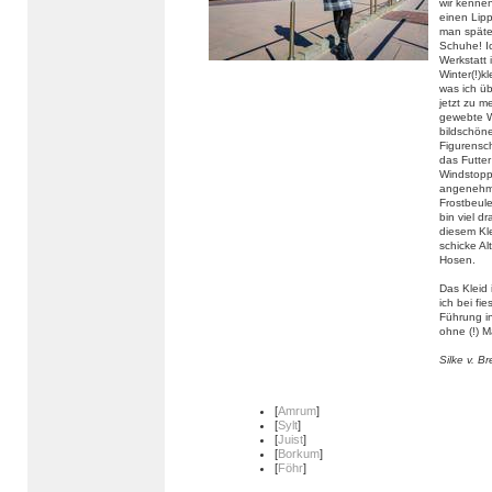
wir kennen
einen Lipp
man späte
Schuhe! Ic
Werkstatt 
Winter(!)
was ich ü
jetzt zu m
gewebte W
bildschöne
Figurensch
das Futte
Windstoppe
angenehm 
Frostbeul
bin viel d
diesem Kle
schicke Al
Hosen.
Das Kleid 
ich bei fi
Führung in
ohne (!) M
Silke v. B
[
Amrum
]
[
Sylt
]
[
Juist
]
[
Borkum
]
[
Föhr
]