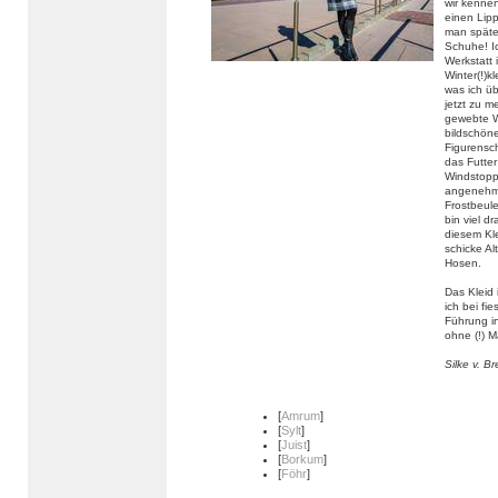
wir kennen
einen Lipp
man späte
Schuhe! Ic
Werkstatt 
Winter(!)
was ich ü
jetzt zu m
gewebte W
bildschöne
Figurensch
das Futte
Windstoppe
angenehm 
Frostbeul
bin viel d
diesem Kle
schicke Al
Hosen.
Das Kleid 
ich bei fi
Führung in
ohne (!) M
Silke v. B
[
Amrum
]
[
Sylt
]
[
Juist
]
[
Borkum
]
[
Föhr
]