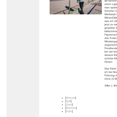
wir kennen
einen Lipp
man späte
Schuhe! Ic
Werkstatt 
Winter(!)
was ich ü
jetzt zu m
gewebte W
bildschöne
Figurensch
das Futte
Windstoppe
angenehm 
Frostbeul
bin viel d
diesem Kle
schicke Al
Hosen.
Das Kleid 
ich bei fi
Führung in
ohne (!) M
Silke v. B
[
Amrum
]
[
Sylt
]
[
Juist
]
[
Borkum
]
[
Föhr
]