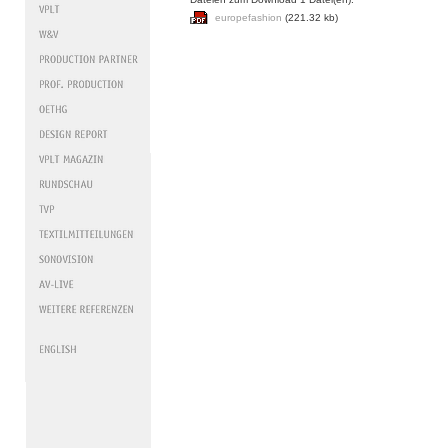
europefashion
(221.32 kb)