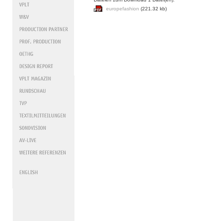
europefashion
(221.32 kb)