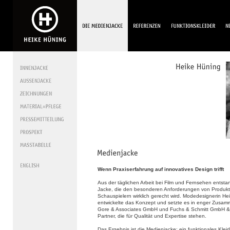
Wenn Praxiserfahrung auf innovatives Design trifft
Aus der täglichen Arbeit bei Film und Fernsehen entsta
Jacke, die den besonderen Anforderungen von Produk
Schauspielern wirklich gerecht wird. Modedesignerin He
entwickelte das Konzept und setzte es in enger Zusamm
Gore & Associates GmbH und Fuchs & Schmitt GmbH &
Partner, die für Qualität und Expertise stehen.
Das Ergebnis ist die Medienjacke: ein funktionales Klei