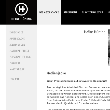
Wenn Praxiserfahrung auf innovatives Design trifft
Aus der täglichen Arbeit bei Film und Fernsehen entsta
Jacke, die den besonderen Anforderungen von Produk
Schauspielern wirklich gerecht wird. Modedesignerin He
entwickelte das Konzept und setzte es in enger Zusamm
Gore & Associates GmbH und Fuchs & Schmitt GmbH &
Partner, die für Qualität und Expertise stehen.
Das Ergebnis ist die Medienjacke: ein funktionales Klei