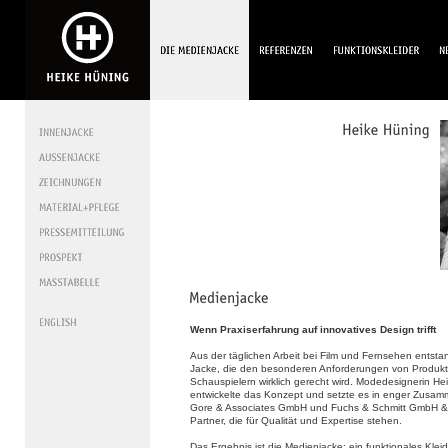
Wenn Praxiserfahrung auf innovatives Design trifft
Aus der täglichen Arbeit bei Film und Fernsehen entsta
Jacke, die den besonderen Anforderungen von Produk
Schauspielern wirklich gerecht wird. Modedesignerin He
entwickelte das Konzept und setzte es in enger Zusamm
Gore & Associates GmbH und Fuchs & Schmitt GmbH &
Partner, die für Qualität und Expertise stehen.
Das Ergebnis ist die Medienjacke: ein funktionales Klei