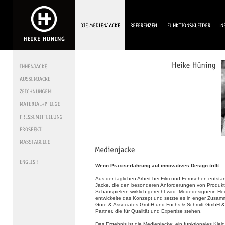
Wenn Praxiserfahrung auf innovatives Design trifft
Aus der täglichen Arbeit bei Film und Fernsehen entsta
Jacke, die den besonderen Anforderungen von Produk
Schauspielern wirklich gerecht wird. Modedesignerin He
entwickelte das Konzept und setzte es in enger Zusamm
Gore & Associates GmbH und Fuchs & Schmitt GmbH &
Partner, die für Qualität und Expertise stehen.
Das Ergebnis ist die Medienjacke: ein funktionales Klei